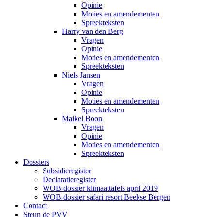
Opinie
Moties en amendementen
Spreekteksten
Harry van den Berg
Vragen
Opinie
Moties en amendementen
Spreekteksten
Niels Jansen
Vragen
Opinie
Moties en amendementen
Spreekteksten
Maikel Boon
Vragen
Opinie
Moties en amendementen
Spreekteksten
Dossiers
Subsidieregister
Declaratieregister
WOB-dossier klimaattafels april 2019
WOB-dossier safari resort Beekse Bergen
Contact
Steun de PVV