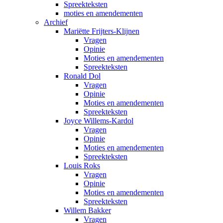
Spreekteksten
moties en amendementen
Archief
Mariëtte Frijters-Klijnen
Vragen
Opinie
Moties en amendementen
Spreekteksten
Ronald Dol
Vragen
Opinie
Moties en amendementen
Spreekteksten
Joyce Willems-Kardol
Vragen
Opinie
Moties en amendementen
Spreekteksten
Louis Roks
Vragen
Opinie
Moties en amendementen
Spreekteksten
Willem Bakker
Vragen