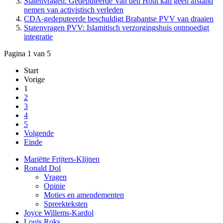
Statenvragen: Gedeputeerde Van den Hout kan geen afstand
nemen van activistisch verleden
CDA-gedeputeerde beschuldigt Brabantse PVV van draaien
Statenvragen PVV: Islamitisch verzorgingshuis ontmoedigt
integratie
Pagina 1 van 5
Start
Vorige
1
2
3
4
5
Volgende
Einde
Mariëtte Frijters-Klijnen
Ronald Dol
Vragen
Opinie
Moties en amendementen
Spreekteksten
Joyce Willems-Kardol
Louis Roks