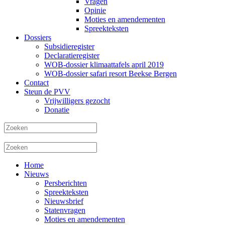
Vragen
Opinie
Moties en amendementen
Spreekteksten
Dossiers
Subsidieregister
Declaratieregister
WOB-dossier klimaattafels april 2019
WOB-dossier safari resort Beekse Bergen
Contact
Steun de PVV
Vrijwilligers gezocht
Donatie
Home
Nieuws
Persberichten
Spreekteksten
Nieuwsbrief
Statenvragen
Moties en amendementen