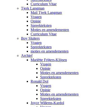
Curriculum Vitae
Tjerk Langman
Mail Tjerk Langman
Vragen
Opinie
Spreekteksten
Moties en amendementen
Curriculum Vitae
Boy Sluiters
Vragen
Spreekteksten
moties en amendementen
Archief
Mariëtte Frijters-Klijnen
Vragen
Opinie
Moties en amendementen
Spreekteksten
Ronald Dol
Vragen
Opinie
Moties en amendementen
Spreekteksten
Joyce Willems-Kardol