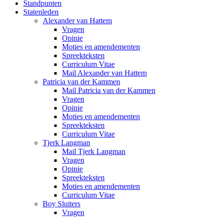
Standpunten
Statenleden
Alexander van Hattem
Vragen
Opinie
Moties en amendementen
Spreekteksten
Curriculum Vitae
Mail Alexander van Hattem
Patricia van der Kammen
Mail Patricia van der Kammen
Vragen
Opinie
Moties en amendementen
Spreekteksten
Curriculum Vitae
Tjerk Langman
Mail Tjerk Langman
Vragen
Opinie
Spreekteksten
Moties en amendementen
Curriculum Vitae
Boy Sluiters
Vragen