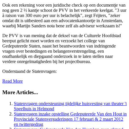
Ook een rekening voor een juridische check op een documentje van
nog geen 2 ½ kantje schoot de PVV in het verkeerde keelgat. "3 uur
à raison van 300 euro per uur is belachelijk", zegt Frijters, "zeker
omdat dit is uitbesteed aan een advocatenkantoortje in Amsterdam,
waarbij Martijn Sanders nota bene zelf als adviseur werkzaam is!"
De PVV is van mening dat de deksel van de Culturele Hoofdstad
beerput gelicht moet worden en verzoekt het college van
Gedeputeerde Staten, naast het beantwoorden van indringende
vragen over bestedingen en belangenverstrengeling, een
onafhankelijk en diepgaand onderzoek in te laten stellen naar
verdere onregelmatigheden bij het projectbureau.
Onderstaand de Statenvragen:
Read More
More Articles...
Statenvragen ondersteuning tijdelijke huisvesting van theater 't
Speelhuis in Helmond
Statenvragen inzake opstelling Gedeputeerde Van den Hout in
Provinciale Statenvergaderingen 17 februari & 2 maart 2012
en twittergedrag