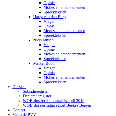
Opinie
Moties en amendementen
Spreekteksten
Harry van den Berg
Vragen
Opinie
Moties en amendementen
Spreekteksten
Niels Jansen
Vragen
Opinie
Moties en amendementen
Spreekteksten
Maikel Boon
Vragen
Opinie
Moties en amendementen
Spreekteksten
Dossiers
Subsidieregister
Declaratieregister
WOB-dossier klimaattafels april 2019
WOB-dossier safari resort Beekse Bergen
Contact
Steun de PVV