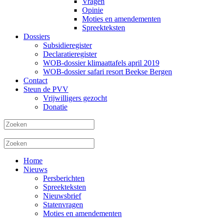
Vragen
Opinie
Moties en amendementen
Spreekteksten
Dossiers
Subsidieregister
Declaratieregister
WOB-dossier klimaattafels april 2019
WOB-dossier safari resort Beekse Bergen
Contact
Steun de PVV
Vrijwilligers gezocht
Donatie
Home
Nieuws
Persberichten
Spreekteksten
Nieuwsbrief
Statenvragen
Moties en amendementen