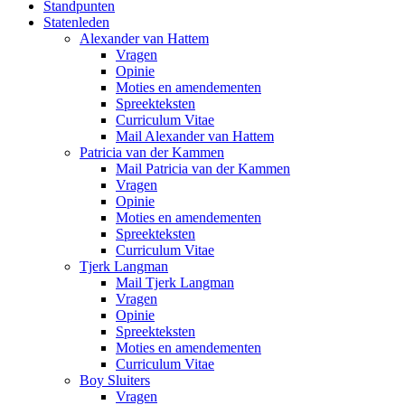
Standpunten
Statenleden
Alexander van Hattem
Vragen
Opinie
Moties en amendementen
Spreekteksten
Curriculum Vitae
Mail Alexander van Hattem
Patricia van der Kammen
Mail Patricia van der Kammen
Vragen
Opinie
Moties en amendementen
Spreekteksten
Curriculum Vitae
Tjerk Langman
Mail Tjerk Langman
Vragen
Opinie
Spreekteksten
Moties en amendementen
Curriculum Vitae
Boy Sluiters
Vragen