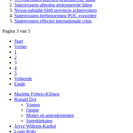
Statenvragen aftreden gedeputeerde Iding
Nexus-subsidie blijft provincie achtervolgen
Statenvragen herbenoeming POC-voorzitter
Statenvragen effecten internationale crisis
Pagina 3 van 5
Start
Vorige
1
2
3
4
5
Volgende
Einde
Mariëtte Frijters-Klijnen
Ronald Dol
Vragen
Opinie
Moties en amendementen
Spreekteksten
Joyce Willems-Kardol
Louis Roks