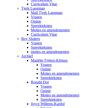
Curriculum Vitae
Tjerk Langman
Mail Tjerk Langman
Vragen
Opinie
Spreekteksten
Moties en amendementen
Curriculum Vitae
Boy Sluiters
Vragen
Spreekteksten
moties en amendementen
Archief
Mariëtte Frijters-Klijnen
Vragen
Opinie
Moties en amendementen
Spreekteksten
Ronald Dol
Vragen
Opinie
Moties en amendementen
Spreekteksten
Joyce Willems-Kardol