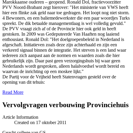
Marokkaanse ouderen – geopend. Ronald Dol, fractievoorzitter
PVV Noord-Brabant zegt hierover: "Het ministerie van VWS heeft
hier een flinke zak geld naar toe gedragen. Het loopt nog niet storm.
4 Bewoners, en een baliemedewerkster die een paar woordjes Turks
spreekt. De dik betaalde managementlaag is wel volledig gevuld."
De PVV vraagt zich af of de Provincie hier ook geld in heeft
gestoken. In 2009 was Gedeputeerde Van Haaften nog laaiend
enthousiast. Ronald Dol: "Het doelgroepenbeleid in Nederland is
afgeschaft. Initiatieven zoals deze zijn achterhaald en zijn een
verkeerd signaal binnen de integratie. Het streven is een land waar
iedereen zich aanpast aan de normen en waarden zoals die hier
gebruikelijk zijn. Daar past geen verzorgingshuis bij waar geen
Nederlands wordt gesproken, alleen halalvoedsel wordt bereid en
waarvan de inrichting op een moskee lijkt."
De Partij voor de Vrijheid heeft Statenvragen gesteld over de
opening van dit tehuis:
Read More
Vervolgvragen verbouwing Provinciehuis
Article Information
Created on 17 oktober 2011
Geacht college van GS,