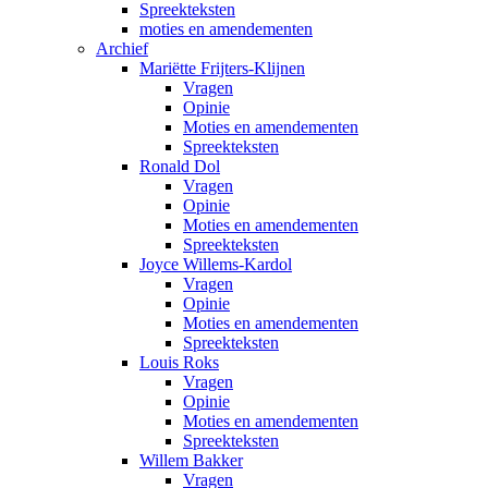
Spreekteksten
moties en amendementen
Archief
Mariëtte Frijters-Klijnen
Vragen
Opinie
Moties en amendementen
Spreekteksten
Ronald Dol
Vragen
Opinie
Moties en amendementen
Spreekteksten
Joyce Willems-Kardol
Vragen
Opinie
Moties en amendementen
Spreekteksten
Louis Roks
Vragen
Opinie
Moties en amendementen
Spreekteksten
Willem Bakker
Vragen