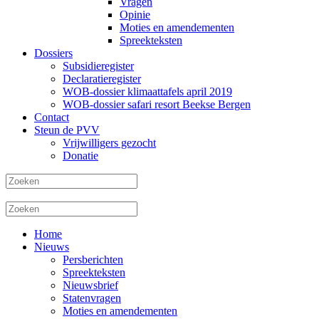
Vragen
Opinie
Moties en amendementen
Spreekteksten
Dossiers
Subsidieregister
Declaratieregister
WOB-dossier klimaattafels april 2019
WOB-dossier safari resort Beekse Bergen
Contact
Steun de PVV
Vrijwilligers gezocht
Donatie
Home
Nieuws
Persberichten
Spreekteksten
Nieuwsbrief
Statenvragen
Moties en amendementen