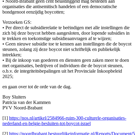
• Noord-Brabant geen cent belastinggeld mag besteden aan
organisaties die antisemitisch handelen of een democratische
bondgenoot eenzijdig boycotten;
Verzoeken GS:
• Per direct de subsidierelatie te beëindigen met alle instellingen die
zich bij deze boycot hebben aangesloten, door lopende subsidies in
te trekken en toekomstige subsidieaanvragen af te wijzen;
• Geen nieuwe subsidie toe te kennen aan instellingen die de boycot
steunen, zolang zij deze boycot niet schriftelijk en publiekelijk
intrekken;
• Bij de inkoop van goederen en diensten geen zaken meer te doen
met organisaties, bedrijven of individuen die de boycot steunen,
o.b.v. de integriteitsbepalingen uit het Provinciale Inkoopbeleid
2025;
en gaan over tot de orde van de dag.
Boy Sluiters
Patricia van der Kammen
PVV Noord-Brabant
[1]
https://nos.nl/artikel/2584966-ruim-300-culturele-organisaties-
nederland-en-belgie-besluiten-tot-boycot-israel
[2]
https://noordbrabant.bestuurlijkeinformatie.nl/Reports/Document