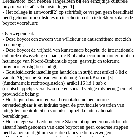
BredaPhoto, zich hebben aangesloten bij een eenzijdige culturele
boycot van Israëlische instellingen[1];
• Het college in antwoord[2] op schriftelijke vragen geen bereidheid
heeft getoond om subsidies op te schorten of in te trekken zolang de
boycot voortduurt;
Overwegende dat:
• Deze boycot een zweem van willekeur en antisemitisme met zich
meebrengt;
• Deze boycot de vrijheid van kunstenaars beperkt, de internationale
culturele uitwisseling schaadt, de Brabantse economie ondermijnt en
het imago van Noord-Brabant als open, gastvrije en tolerante
provincie ernstig beschadigt;
• Gesubsidieerde instellingen handelen in strijd met artikel 8 lid e
van de Algemene Subsidieverordening Noord-Brabant[3]
(fundamentele rechtsbeginselen), artikel 16 lid 1 sub e
(maatschappelijk verantwoorde en sociaal veilige uitvoering) en het
provinciale belang;
• Het blijven financieren van boycot-deelnemers moreel
onverdedigbaar is en indruist tegen de provinciale waarden van
integriteit, neutraliteit en vriendschappelijke internationale
betrekkingen;
• Het college van Gedeputeerde Staten tot op heden onvoldoende
afstand heeft genomen van deze boycot en geen concrete stappen
heeft aangekondigd om subsidierelaties te heroverwegen;