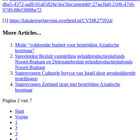
dba5-4372-aaf8-91ab5826e3ea?documentId=27aa3fa0-2106-47e0-
97d9-88ef388fbe72
[3]
https://lokaleregelgeving.overheid.nl/CVDR275924/
More Articles...
Motie "voldoende budget voor bestrijding Aziatische
hoornaar”
Spreektekst Besluit vaststelling geluidproductieplafonds
Noord-Brabant en Delegatiebesluit geluidproductieplafonds
Noord-Brabant
Statenvragen Culturele boycot van Israël door gesubsidieerde
instellingen
Statenvragen Zeeland stopt met bestrijding Aziatische
hoornaar
Pagina 2 van 7
Start
Vorige
1
2
3
4