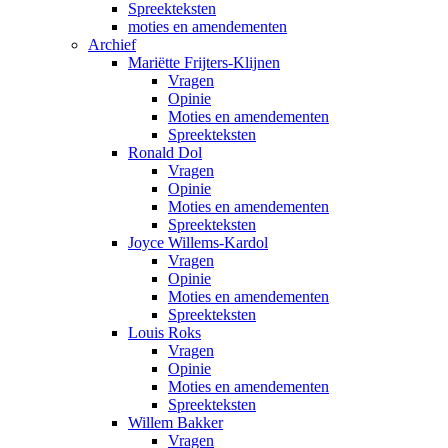
Spreekteksten
moties en amendementen
Archief
Mariëtte Frijters-Klijnen
Vragen
Opinie
Moties en amendementen
Spreekteksten
Ronald Dol
Vragen
Opinie
Moties en amendementen
Spreekteksten
Joyce Willems-Kardol
Vragen
Opinie
Moties en amendementen
Spreekteksten
Louis Roks
Vragen
Opinie
Moties en amendementen
Spreekteksten
Willem Bakker
Vragen