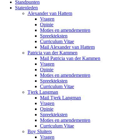
Standpunten
Statenleden
Alexander van Hattem
Vragen
Opinie
Moties en amendementen
Spreekteksten
Curriculum Vitae
Mail Alexander van Hattem
Patricia van der Kammen
Mail Patricia van der Kammen
Vragen
Opinie
Moties en amendementen
Spreekteksten
Curriculum Vitae
Tjerk Langman
Mail Tjerk Langman
Vragen
Opinie
Spreekteksten
Moties en amendementen
Curriculum Vitae
Boy Sluiters
Vragen