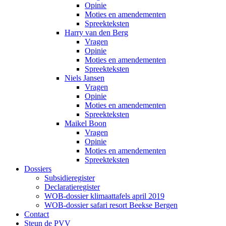
Opinie
Moties en amendementen
Spreekteksten
Harry van den Berg
Vragen
Opinie
Moties en amendementen
Spreekteksten
Niels Jansen
Vragen
Opinie
Moties en amendementen
Spreekteksten
Maikel Boon
Vragen
Opinie
Moties en amendementen
Spreekteksten
Dossiers
Subsidieregister
Declaratieregister
WOB-dossier klimaattafels april 2019
WOB-dossier safari resort Beekse Bergen
Contact
Steun de PVV