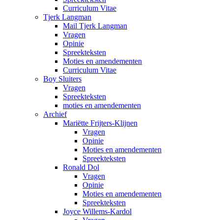
Curriculum Vitae
Tjerk Langman
Mail Tjerk Langman
Vragen
Opinie
Spreekteksten
Moties en amendementen
Curriculum Vitae
Boy Sluiters
Vragen
Spreekteksten
moties en amendementen
Archief
Mariëtte Frijters-Klijnen
Vragen
Opinie
Moties en amendementen
Spreekteksten
Ronald Dol
Vragen
Opinie
Moties en amendementen
Spreekteksten
Joyce Willems-Kardol