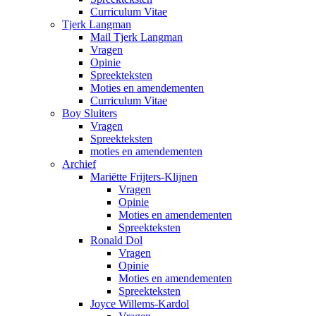
Curriculum Vitae
Tjerk Langman
Mail Tjerk Langman
Vragen
Opinie
Spreekteksten
Moties en amendementen
Curriculum Vitae
Boy Sluiters
Vragen
Spreekteksten
moties en amendementen
Archief
Mariëtte Frijters-Klijnen
Vragen
Opinie
Moties en amendementen
Spreekteksten
Ronald Dol
Vragen
Opinie
Moties en amendementen
Spreekteksten
Joyce Willems-Kardol