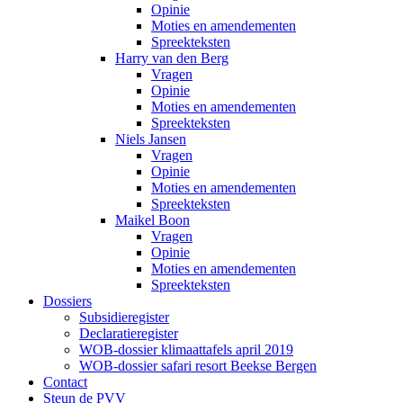
Opinie
Moties en amendementen
Spreekteksten
Harry van den Berg
Vragen
Opinie
Moties en amendementen
Spreekteksten
Niels Jansen
Vragen
Opinie
Moties en amendementen
Spreekteksten
Maikel Boon
Vragen
Opinie
Moties en amendementen
Spreekteksten
Dossiers
Subsidieregister
Declaratieregister
WOB-dossier klimaattafels april 2019
WOB-dossier safari resort Beekse Bergen
Contact
Steun de PVV