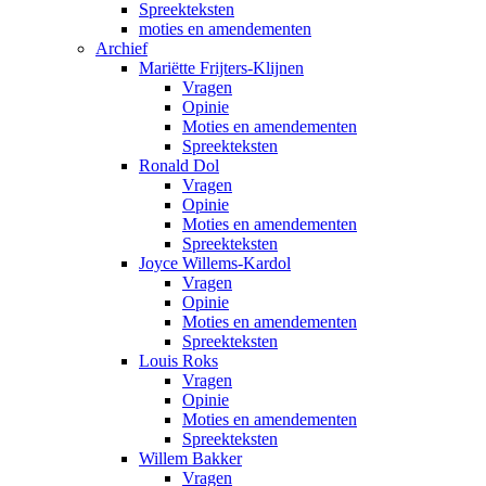
Spreekteksten
moties en amendementen
Archief
Mariëtte Frijters-Klijnen
Vragen
Opinie
Moties en amendementen
Spreekteksten
Ronald Dol
Vragen
Opinie
Moties en amendementen
Spreekteksten
Joyce Willems-Kardol
Vragen
Opinie
Moties en amendementen
Spreekteksten
Louis Roks
Vragen
Opinie
Moties en amendementen
Spreekteksten
Willem Bakker
Vragen