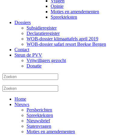
Vragen
Opinie
Moties en amendementen
Spreekteksten
Dossiers
Subsidieregister
Declaratieregister
WOB-dossier klimaattafels april 2019
WOB-dossier safari resort Beekse Bergen
Contact
Steun de PVV
Vrijwilligers gezocht
Donatie
Home
Nieuws
Persberichten
Spreekteksten
Nieuwsbrief
Statenvragen
Moties en amendementen