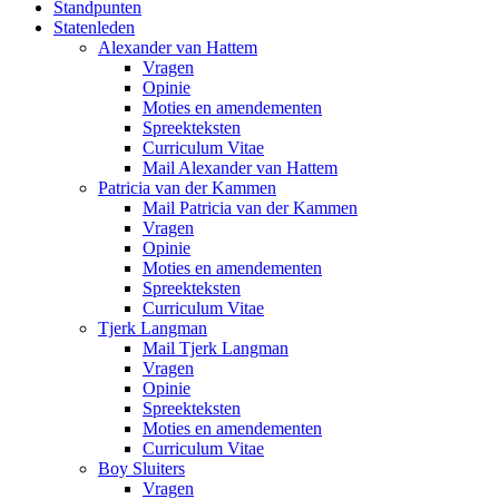
Standpunten
Statenleden
Alexander van Hattem
Vragen
Opinie
Moties en amendementen
Spreekteksten
Curriculum Vitae
Mail Alexander van Hattem
Patricia van der Kammen
Mail Patricia van der Kammen
Vragen
Opinie
Moties en amendementen
Spreekteksten
Curriculum Vitae
Tjerk Langman
Mail Tjerk Langman
Vragen
Opinie
Spreekteksten
Moties en amendementen
Curriculum Vitae
Boy Sluiters
Vragen