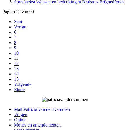
Spreektekst Wensen en bedenkingen Brabants Erfgoedfonds
Pagina 11 van 99
Start
Vorige
6
7
8
9
10
11
12
13
14
15
Volgende
Einde
Mail Patricia van der Kammen
Vragen
Opinie
Moties en amendementen