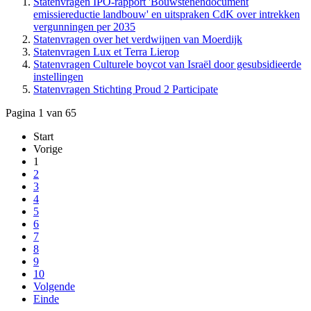
Statenvragen IPO-rapport 'Bouwstenendocument
emissiereductie landbouw' en uitspraken CdK over intrekken
vergunningen per 2035
Statenvragen over het verdwijnen van Moerdijk
Statenvragen Lux et Terra Lierop
Statenvragen Culturele boycot van Israël door gesubsidieerde
instellingen
Statenvragen Stichting Proud 2 Participate
Pagina 1 van 65
Start
Vorige
1
2
3
4
5
6
7
8
9
10
Volgende
Einde