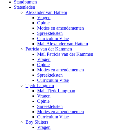
Standpunten
Statenleden
Alexander van Hattem
Vragen
Opinie
Moties en amendementen
Spreekteksten
Curriculum Vitae
Mail Alexander van Hattem
Patricia van der Kammen
Mail Patricia van der Kammen
Vragen
Opinie
Moties en amendementen
Spreekteksten
Curriculum Vitae
Tjerk Langman
Mail Tjerk Langman
Vragen
Opinie
Spreekteksten
Moties en amendementen
Curriculum Vitae
Boy Sluiters
Vragen