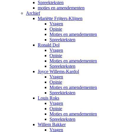
Spreekteksten
moties en amendementen
Archief
Mariëtte Frijters-Klijnen
Vragen
Opinie
Moties en amendementen
Spreekteksten
Ronald Dol
Vragen
Opinie
Moties en amendementen
Spreekteksten
Joyce Willems-Kardol
Vragen
Opinie
Moties en amendementen
Spreekteksten
Louis Roks
Vragen
Opinie
Moties en amendementen
Spreekteksten
Willem Bakker
Vragen