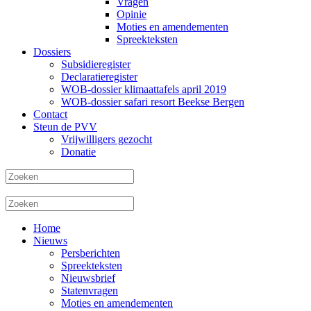
Vragen
Opinie
Moties en amendementen
Spreekteksten
Dossiers
Subsidieregister
Declaratieregister
WOB-dossier klimaattafels april 2019
WOB-dossier safari resort Beekse Bergen
Contact
Steun de PVV
Vrijwilligers gezocht
Donatie
Home
Nieuws
Persberichten
Spreekteksten
Nieuwsbrief
Statenvragen
Moties en amendementen