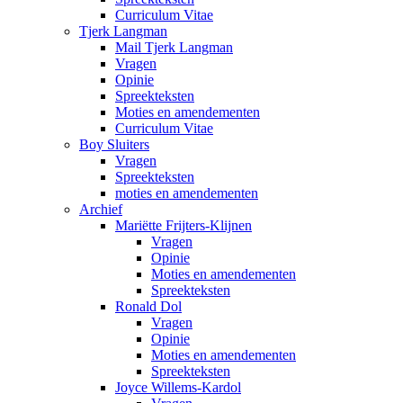
Curriculum Vitae
Tjerk Langman
Mail Tjerk Langman
Vragen
Opinie
Spreekteksten
Moties en amendementen
Curriculum Vitae
Boy Sluiters
Vragen
Spreekteksten
moties en amendementen
Archief
Mariëtte Frijters-Klijnen
Vragen
Opinie
Moties en amendementen
Spreekteksten
Ronald Dol
Vragen
Opinie
Moties en amendementen
Spreekteksten
Joyce Willems-Kardol