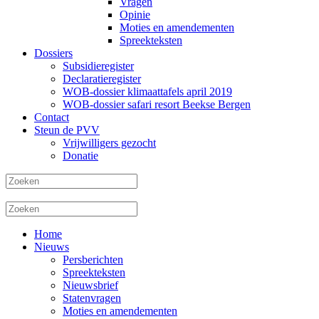
Vragen
Opinie
Moties en amendementen
Spreekteksten
Dossiers
Subsidieregister
Declaratieregister
WOB-dossier klimaattafels april 2019
WOB-dossier safari resort Beekse Bergen
Contact
Steun de PVV
Vrijwilligers gezocht
Donatie
Home
Nieuws
Persberichten
Spreekteksten
Nieuwsbrief
Statenvragen
Moties en amendementen