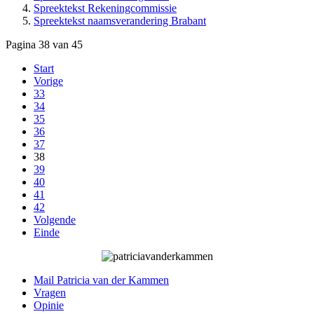
Spreektekst Rekeningcommissie
Spreektekst naamsverandering Brabant
Pagina 38 van 45
Start
Vorige
33
34
35
36
37
38
39
40
41
42
Volgende
Einde
Mail Patricia van der Kammen
Vragen
Opinie