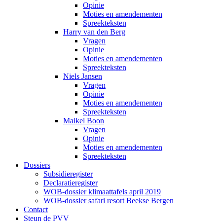
Opinie
Moties en amendementen
Spreekteksten
Harry van den Berg
Vragen
Opinie
Moties en amendementen
Spreekteksten
Niels Jansen
Vragen
Opinie
Moties en amendementen
Spreekteksten
Maikel Boon
Vragen
Opinie
Moties en amendementen
Spreekteksten
Dossiers
Subsidieregister
Declaratieregister
WOB-dossier klimaattafels april 2019
WOB-dossier safari resort Beekse Bergen
Contact
Steun de PVV