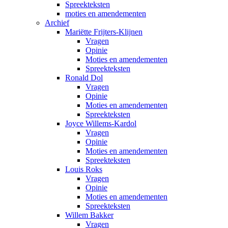
Spreekteksten
moties en amendementen
Archief
Mariëtte Frijters-Klijnen
Vragen
Opinie
Moties en amendementen
Spreekteksten
Ronald Dol
Vragen
Opinie
Moties en amendementen
Spreekteksten
Joyce Willems-Kardol
Vragen
Opinie
Moties en amendementen
Spreekteksten
Louis Roks
Vragen
Opinie
Moties en amendementen
Spreekteksten
Willem Bakker
Vragen