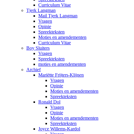
Curriculum Vitae
Tjerk Langman
Mail Tjerk Langman
Vragen
Opinie
Spreekteksten
Moties en amendementen
Curriculum Vitae
Boy Sluiters
Vragen
Spreekteksten
moties en amendementen
Archief
Mariëtte Frijters-Klijnen
Vragen
Opinie
Moties en amendementen
Spreekteksten
Ronald Dol
Vragen
Opinie
Moties en amendementen
Spreekteksten
Joyce Willems-Kardol