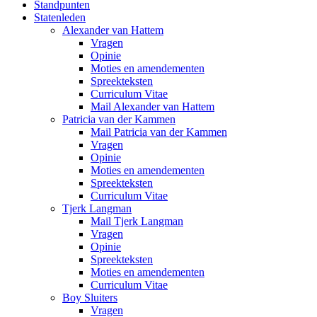
Standpunten
Statenleden
Alexander van Hattem
Vragen
Opinie
Moties en amendementen
Spreekteksten
Curriculum Vitae
Mail Alexander van Hattem
Patricia van der Kammen
Mail Patricia van der Kammen
Vragen
Opinie
Moties en amendementen
Spreekteksten
Curriculum Vitae
Tjerk Langman
Mail Tjerk Langman
Vragen
Opinie
Spreekteksten
Moties en amendementen
Curriculum Vitae
Boy Sluiters
Vragen