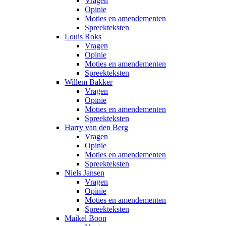
Vragen
Opinie
Moties en amendementen
Spreekteksten
Louis Roks
Vragen
Opinie
Moties en amendementen
Spreekteksten
Willem Bakker
Vragen
Opinie
Moties en amendementen
Spreekteksten
Harry van den Berg
Vragen
Opinie
Moties en amendementen
Spreekteksten
Niels Jansen
Vragen
Opinie
Moties en amendementen
Spreekteksten
Maikel Boon