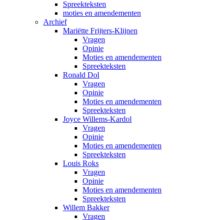
Spreekteksten
moties en amendementen
Archief
Mariëtte Frijters-Klijnen
Vragen
Opinie
Moties en amendementen
Spreekteksten
Ronald Dol
Vragen
Opinie
Moties en amendementen
Spreekteksten
Joyce Willems-Kardol
Vragen
Opinie
Moties en amendementen
Spreekteksten
Louis Roks
Vragen
Opinie
Moties en amendementen
Spreekteksten
Willem Bakker
Vragen