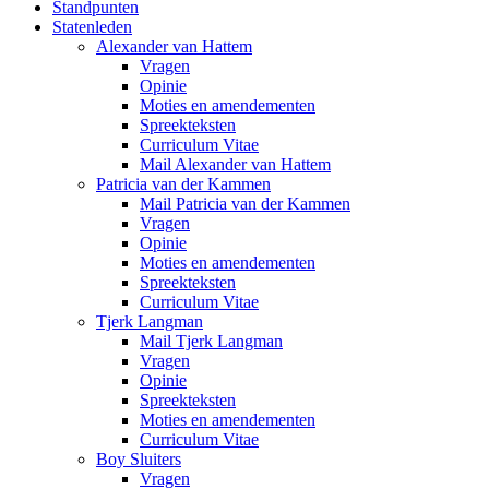
Standpunten
Statenleden
Alexander van Hattem
Vragen
Opinie
Moties en amendementen
Spreekteksten
Curriculum Vitae
Mail Alexander van Hattem
Patricia van der Kammen
Mail Patricia van der Kammen
Vragen
Opinie
Moties en amendementen
Spreekteksten
Curriculum Vitae
Tjerk Langman
Mail Tjerk Langman
Vragen
Opinie
Spreekteksten
Moties en amendementen
Curriculum Vitae
Boy Sluiters
Vragen