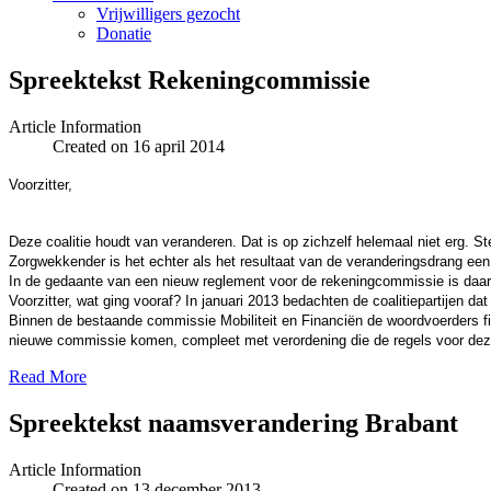
Vrijwilligers gezocht
Donatie
Spreektekst Rekeningcommissie
Article Information
Created on 16 april 2014
Voorzitter,
Deze coalitie houdt van veranderen. Dat is op zichzelf helemaal niet erg. Ste
Zorgwekkender is het echter als het resultaat van de veranderingsdrang een 
In de gedaante van een nieuw reglement voor de rekeningcommissie is daar
Voorzitter, wat ging vooraf? In januari 2013 bedachten de coalitiepartijen d
Binnen de bestaande commissie Mobiliteit en Financiën de woordvoerders fin
nieuwe commissie komen, compleet met verordening die de regels voor de
Read More
Spreektekst naamsverandering Brabant
Article Information
Created on 13 december 2013