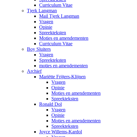
Curriculum Vitae
Tjerk Langman
Mail Tjerk Langman
Vragen
Opinie
Spreekteksten
Moties en amendementen
Curriculum Vitae
Boy Sluiters
Vragen
Spreekteksten
moties en amendementen
Archief
Mariëtte Frijters-Klijnen
Vragen
Opinie
Moties en amendementen
Spreekteksten
Ronald Dol
Vragen
Opinie
Moties en amendementen
Spreekteksten
Joyce Willems-Kardol