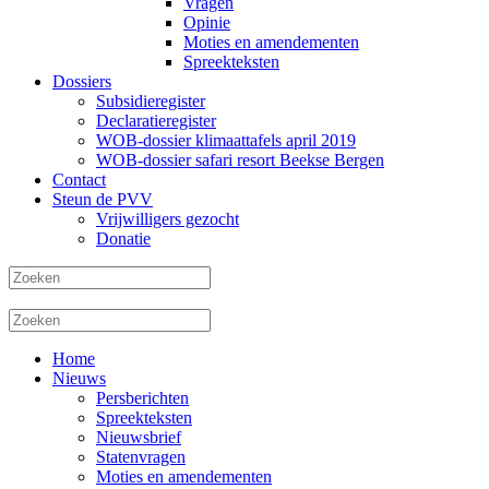
Vragen
Opinie
Moties en amendementen
Spreekteksten
Dossiers
Subsidieregister
Declaratieregister
WOB-dossier klimaattafels april 2019
WOB-dossier safari resort Beekse Bergen
Contact
Steun de PVV
Vrijwilligers gezocht
Donatie
Home
Nieuws
Persberichten
Spreekteksten
Nieuwsbrief
Statenvragen
Moties en amendementen