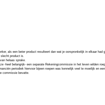
rker, als een beter product resulteert dan wat je oorspronkelijk in elkaar had g
slecht product is.
van helaas sprake.
at ze -heel belangrijk- een separate Rekeningcommissie in het leven wilden ro
anciën periodiek hiervoor bijeen roepen was kennelijk veel te moeilijk en e
ze commissie bevatte.