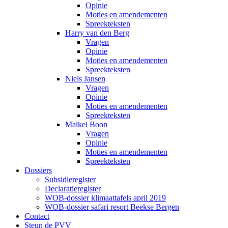
Opinie
Moties en amendementen
Spreekteksten
Harry van den Berg
Vragen
Opinie
Moties en amendementen
Spreekteksten
Niels Jansen
Vragen
Opinie
Moties en amendementen
Spreekteksten
Maikel Boon
Vragen
Opinie
Moties en amendementen
Spreekteksten
Dossiers
Subsidieregister
Declaratieregister
WOB-dossier klimaattafels april 2019
WOB-dossier safari resort Beekse Bergen
Contact
Steun de PVV