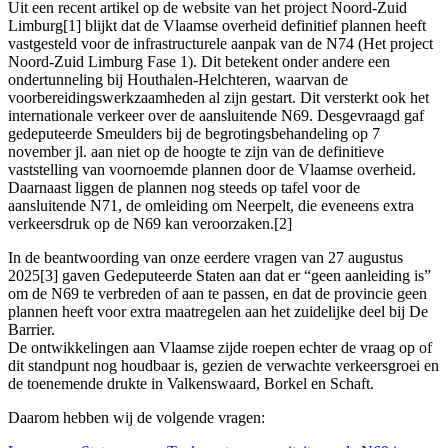
Uit een recent artikel op de website van het project Noord-Zuid
Limburg[1] blijkt dat de Vlaamse overheid definitief plannen heeft
vastgesteld voor de infrastructurele aanpak van de N74 (Het project
Noord-Zuid Limburg Fase 1). Dit betekent onder andere een
ondertunneling bij Houthalen-Helchteren, waarvan de
voorbereidingswerkzaamheden al zijn gestart. Dit versterkt ook het
internationale verkeer over de aansluitende N69. Desgevraagd gaf
gedeputeerde Smeulders bij de begrotingsbehandeling op 7
november jl. aan niet op de hoogte te zijn van de definitieve
vaststelling van voornoemde plannen door de Vlaamse overheid.
Daarnaast liggen de plannen nog steeds op tafel voor de
aansluitende N71, de omleiding om Neerpelt, die eveneens extra
verkeersdruk op de N69 kan veroorzaken.[2]
In de beantwoording van onze eerdere vragen van 27 augustus
2025[3] gaven Gedeputeerde Staten aan dat er “geen aanleiding is”
om de N69 te verbreden of aan te passen, en dat de provincie geen
plannen heeft voor extra maatregelen aan het zuidelijke deel bij De
Barrier.
De ontwikkelingen aan Vlaamse zijde roepen echter de vraag op of
dit standpunt nog houdbaar is, gezien de verwachte verkeersgroei en
de toenemende drukte in Valkenswaard, Borkel en Schaft.
Daarom hebben wij de volgende vragen: