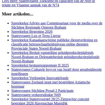
Lees meer: Statenvragen Toekomst en capaciteit van de N69 in
relatie tot Vlaamse aanpak van de N74
Meer artikelen...
Spreektekst Advies aan Commissariaat voor de media over de
Stichting Regionale Omroep Brabant
Spreektekst Begroting 2026
Statenvragen Lux et Terra Lierop
Spreektekst Kanaalaanwijzing publieke dienstverlening en
classificatie betrouwbaarheidsniveau online diensten
Provinciale Staten Noord-Brabant
Spreektekst Besluit vaststelling geluidproductieplafonds
Noord-Brabant en Delegatiebesluit geluidproductieplafonds
Noord-Brabant
Spreektekst bestuursrapportage II 2025
Statenvragen Culturele boycot van Israël door gesubsidieerde
instellingen
Spreektekst Verlenging Innovatiefonds
Statenvragen Zeeland stopt met bestrijding Aziatische
hoornaar
Statenvragen Stichting Proud 2 Participate
Statenvragen verkeersdrukte N69
Spreektekst Statenvoorstel 28/25 Zienswijze concept
begroting 2026 Havenschap Moerdijk