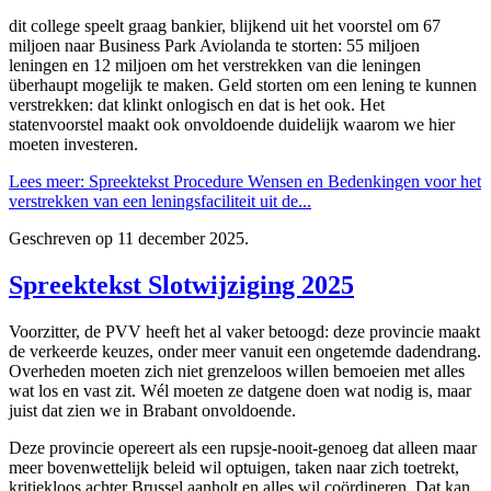
dit college speelt graag bankier, blijkend uit het voorstel om 67
miljoen naar Business Park Aviolanda te storten: 55 miljoen
leningen en 12 miljoen om het verstrekken van die leningen
überhaupt mogelijk te maken. Geld storten om een lening te kunnen
verstrekken: dat klinkt onlogisch en dat is het ook. Het
statenvoorstel maakt ook onvoldoende duidelijk waarom we hier
moeten investeren.
Lees meer: Spreektekst Procedure Wensen en Bedenkingen voor het
verstrekken van een leningsfaciliteit uit de...
Geschreven op
11 december 2025
.
Spreektekst Slotwijziging 2025
Voorzitter, de PVV heeft het al vaker betoogd: deze provincie maakt
de verkeerde keuzes, onder meer vanuit een ongetemde dadendrang.
Overheden moeten zich niet grenzeloos willen bemoeien met alles
wat los en vast zit. Wél moeten ze datgene doen wat nodig is, maar
juist dat zien we in Brabant onvoldoende.
Deze provincie opereert als een rupsje-nooit-genoeg dat alleen maar
meer bovenwettelijk beleid wil optuigen, taken naar zich toetrekt,
kritiekloos achter Brussel aanholt en alles wil coördineren. Dat kan