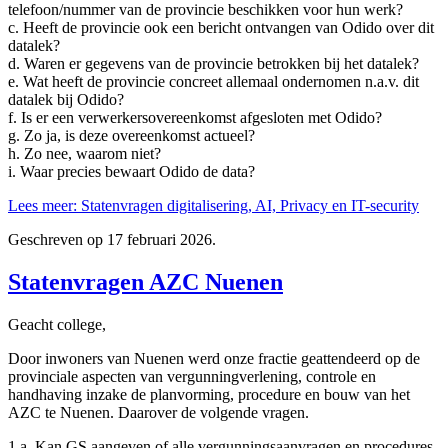
telefoon/nummer van de provincie beschikken voor hun werk?
c. Heeft de provincie ook een bericht ontvangen van Odido over dit
datalek?
d. Waren er gegevens van de provincie betrokken bij het datalek?
e. Wat heeft de provincie concreet allemaal ondernomen n.a.v. dit
datalek bij Odido?
f. Is er een verwerkersovereenkomst afgesloten met Odido?
g. Zo ja, is deze overeenkomst actueel?
h. Zo nee, waarom niet?
i. Waar precies bewaart Odido de data?
Lees meer: Statenvragen digitalisering, AI, Privacy en IT-security
Geschreven op
17 februari 2026
.
Statenvragen AZC Nuenen
Geacht college,
Door inwoners van Nuenen werd onze fractie geattendeerd op de
provinciale aspecten van vergunningverlening, controle en
handhaving inzake de planvorming, procedure en bouw van het
AZC te Nuenen. Daarover de volgende vragen.
1 a. Kan GS aangeven of alle vergunningsaanvragen en procedures