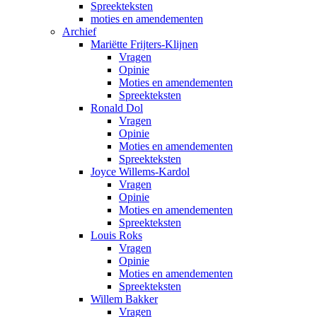
Spreekteksten
moties en amendementen
Archief
Mariëtte Frijters-Klijnen
Vragen
Opinie
Moties en amendementen
Spreekteksten
Ronald Dol
Vragen
Opinie
Moties en amendementen
Spreekteksten
Joyce Willems-Kardol
Vragen
Opinie
Moties en amendementen
Spreekteksten
Louis Roks
Vragen
Opinie
Moties en amendementen
Spreekteksten
Willem Bakker
Vragen