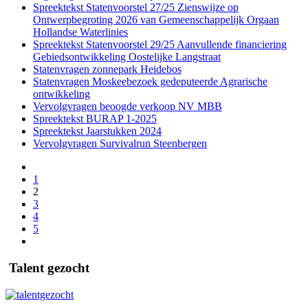
Spreektekst Statenvoorstel 27/25 Zienswijze op
Ontwerpbegroting 2026 van Gemeenschappelijk Orgaan
Hollandse Waterlinies
Spreektekst Statenvoorstel 29/25 Aanvullende financiering
Gebiedsontwikkeling Oostelijke Langstraat
Statenvragen zonnepark Heidebos
Statenvragen Moskeebezoek gedeputeerde Agrarische
ontwikkeling
Vervolgvragen beoogde verkoop NV MBB
Spreektekst BURAP 1-2025
Spreektekst Jaarstukken 2024
Vervolgvragen Survivalrun Steenbergen
1
2
3
4
5
Talent gezocht