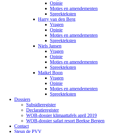
Opinie
Moties en amendementen
Spreekteksten
Harry van den Berg
Vragen
Opinie
Moties en amendementen
Spreekteksten
Niels Jansen
Vragen
Opinie
Moties en amendementen
Spreekteksten
Maikel Boon
Vragen
Opinie
Moties en amendementen
Spreekteksten
Dossiers
Subsidieregister
Declaratieregister
WOB-dossier klimaattafels april 2019
WOB-dossier safari resort Beekse Bergen
Contact
Steun de PVV