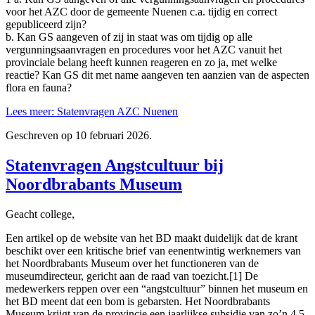
voor het AZC door de gemeente Nuenen c.a. tijdig en correct
gepubliceerd zijn?
b. Kan GS aangeven of zij in staat was om tijdig op alle
vergunningsaanvragen en procedures voor het AZC vanuit het
provinciale belang heeft kunnen reageren en zo ja, met welke
reactie? Kan GS dit met name aangeven ten aanzien van de aspecten
flora en fauna?
Lees meer: Statenvragen AZC Nuenen
Geschreven op
10 februari 2026
.
Statenvragen Angstcultuur bij
Noordbrabants Museum
Geacht college,
Een artikel op de website van het BD maakt duidelijk dat de krant
beschikt over een kritische brief van eenentwintig werknemers van
het Noordbrabants Museum over het functioneren van de
museumdirecteur, gericht aan de raad van toezicht.[1] De
medewerkers reppen over een “angstcultuur” binnen het museum en
het BD meent dat een bom is gebarsten. Het Noordbrabants
Museum krijgt van de provincie een jaarlijkse subsidie van zo’n 4,5