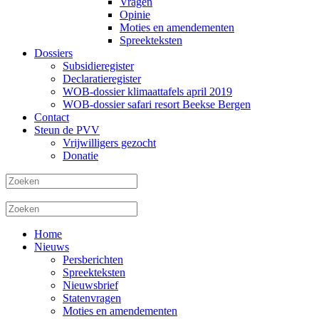
Vragen
Opinie
Moties en amendementen
Spreekteksten
Dossiers
Subsidieregister
Declaratieregister
WOB-dossier klimaattafels april 2019
WOB-dossier safari resort Beekse Bergen
Contact
Steun de PVV
Vrijwilligers gezocht
Donatie
Home
Nieuws
Persberichten
Spreekteksten
Nieuwsbrief
Statenvragen
Moties en amendementen