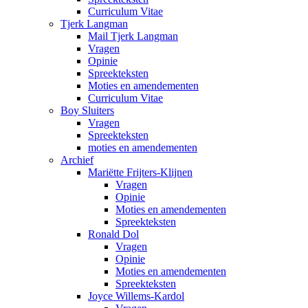
Curriculum Vitae
Tjerk Langman
Mail Tjerk Langman
Vragen
Opinie
Spreekteksten
Moties en amendementen
Curriculum Vitae
Boy Sluiters
Vragen
Spreekteksten
moties en amendementen
Archief
Mariëtte Frijters-Klijnen
Vragen
Opinie
Moties en amendementen
Spreekteksten
Ronald Dol
Vragen
Opinie
Moties en amendementen
Spreekteksten
Joyce Willems-Kardol