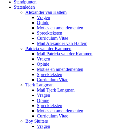
Standpunten
Statenleden
Alexander van Hattem
Vragen
Opinie
Moties en amendementen
Spreekteksten
Curriculum Vitae
Mail Alexander van Hattem
Patricia van der Kammen
Mail Patricia van der Kammen
Vragen
Opinie
Moties en amendementen
Spreekteksten
Curriculum Vitae
Tjerk Langman
Mail Tjerk Langman
Vragen
Opinie
Spreekteksten
Moties en amendementen
Curriculum Vitae
Boy Sluiters
Vragen