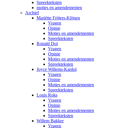
Spreekteksten
moties en amendementen
Archief
Mariëtte Frijters-Klijnen
Vragen
Opinie
Moties en amendementen
Spreekteksten
Ronald Dol
Vragen
Opinie
Moties en amendementen
Spreekteksten
Joyce Willems-Kardol
Vragen
Opinie
Moties en amendementen
Spreekteksten
Louis Roks
Vragen
Opinie
Moties en amendementen
Spreekteksten
Willem Bakker
Vragen