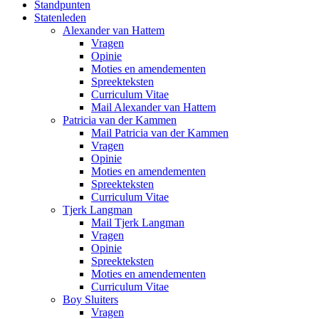
Standpunten
Statenleden
Alexander van Hattem
Vragen
Opinie
Moties en amendementen
Spreekteksten
Curriculum Vitae
Mail Alexander van Hattem
Patricia van der Kammen
Mail Patricia van der Kammen
Vragen
Opinie
Moties en amendementen
Spreekteksten
Curriculum Vitae
Tjerk Langman
Mail Tjerk Langman
Vragen
Opinie
Spreekteksten
Moties en amendementen
Curriculum Vitae
Boy Sluiters
Vragen