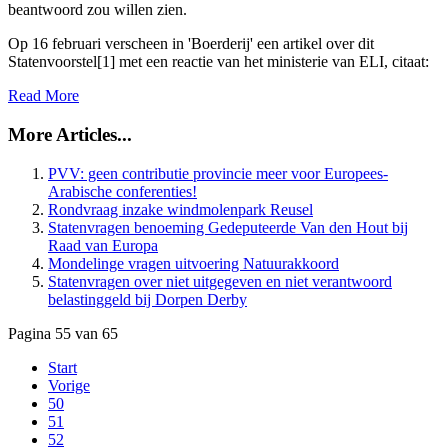
beantwoord zou willen zien.
Op 16 februari verscheen in 'Boerderij' een artikel over dit
Statenvoorstel[1] met een reactie van het ministerie van ELI, citaat:
Read More
More Articles...
PVV: geen contributie provincie meer voor Europees-
Arabische conferenties!
Rondvraag inzake windmolenpark Reusel
Statenvragen benoeming Gedeputeerde Van den Hout bij
Raad van Europa
Mondelinge vragen uitvoering Natuurakkoord
Statenvragen over niet uitgegeven en niet verantwoord
belastinggeld bij Dorpen Derby
Pagina 55 van 65
Start
Vorige
50
51
52