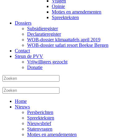
Vragen
Opinie
Moties en amendementen
Spreekteksten
Dossiers
Subsidieregister
Declaratieregister
WOB-dossier klimaattafels april 2019
WOB-dossier safari resort Beekse Bergen
Contact
Steun de PVV
Vrijwilligers gezocht
Donatie
Home
Nieuws
Persberichten
Spreekteksten
Nieuwsbrief
Statenvragen
Moties en amendementen