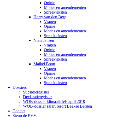
Opinie
Moties en amendementen
Spreekteksten
Harry van den Berg
Vragen
Opinie
Moties en amendementen
Spreekteksten
Niels Jansen
Vragen
Opinie
Moties en amendementen
Spreekteksten
Maikel Boon
Vragen
Opinie
Moties en amendementen
Spreekteksten
Dossiers
Subsidieregister
Declaratieregister
WOB-dossier klimaattafels april 2019
WOB-dossier safari resort Beekse Bergen
Contact
Steun de PVV