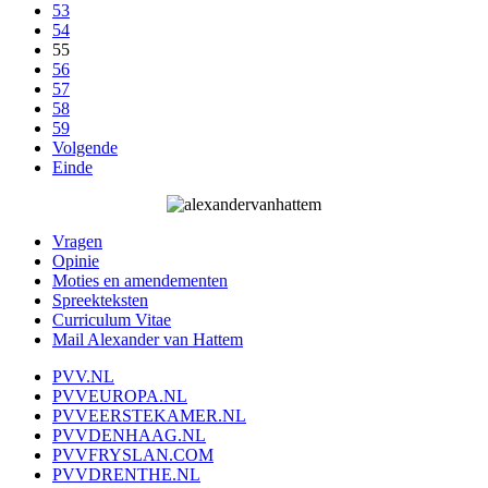
53
54
55
56
57
58
59
Volgende
Einde
Vragen
Opinie
Moties en amendementen
Spreekteksten
Curriculum Vitae
Mail Alexander van Hattem
PVV.NL
PVVEUROPA.NL
PVVEERSTEKAMER.NL
PVVDENHAAG.NL
PVVFRYSLAN.COM
PVVDRENTHE.NL