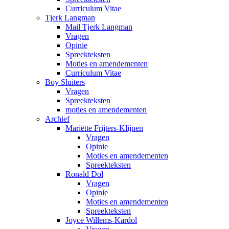
Curriculum Vitae
Tjerk Langman
Mail Tjerk Langman
Vragen
Opinie
Spreekteksten
Moties en amendementen
Curriculum Vitae
Boy Sluiters
Vragen
Spreekteksten
moties en amendementen
Archief
Mariëtte Frijters-Klijnen
Vragen
Opinie
Moties en amendementen
Spreekteksten
Ronald Dol
Vragen
Opinie
Moties en amendementen
Spreekteksten
Joyce Willems-Kardol