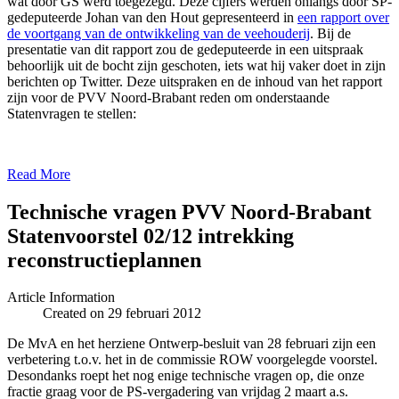
wat door GS werd toegezegd. Deze cijfers werden onlangs door SP-
gedeputeerde Johan van den Hout gepresenteerd in
een rapport over
de voortgang van de ontwikkeling van de veehouderij
. Bij de
presentatie van dit rapport zou de gedeputeerde in een uitspraak
behoorlijk uit de bocht zijn geschoten, iets wat hij vaker doet in zijn
berichten op Twitter. Deze uitspraken en de inhoud van het rapport
zijn voor de PVV Noord-Brabant reden om onderstaande
Statenvragen te stellen:
Read More
Technische vragen PVV Noord-Brabant
Statenvoorstel 02/12 intrekking
reconstructieplannen
Article Information
Created on 29 februari 2012
De MvA en het herziene Ontwerp-besluit van 28 februari zijn een
verbetering t.o.v. het in de commissie ROW voorgelegde voorstel.
Desondanks roept het nog enige technische vragen op, die onze
fractie graag voor de PS-vergadering van vrijdag 2 maart a.s.