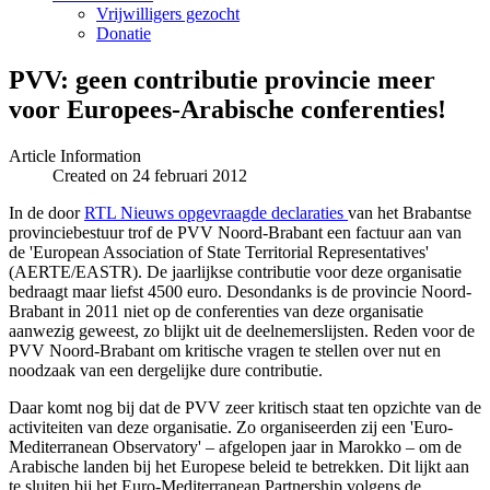
Vrijwilligers gezocht
Donatie
PVV: geen contributie provincie meer
voor Europees-Arabische conferenties!
Article Information
Created on 24 februari 2012
In de door
RTL Nieuws opgevraagde declaraties
van het Brabantse
provinciebestuur trof de PVV Noord-Brabant een factuur aan van
de 'European Association of State Territorial Representatives'
(AERTE/EASTR). De jaarlijkse contributie voor deze organisatie
bedraagt maar liefst 4500 euro. Desondanks is de provincie Noord-
Brabant in 2011 niet op de conferenties van deze organisatie
aanwezig geweest, zo blijkt uit de deelnemerslijsten. Reden voor de
PVV Noord-Brabant om kritische vragen te stellen over nut en
noodzaak van een dergelijke dure contributie.
Daar komt nog bij dat de PVV zeer kritisch staat ten opzichte van de
activiteiten van deze organisatie. Zo organiseerden zij een 'Euro-
Mediterranean Observatory' – afgelopen jaar in Marokko – om de
Arabische landen bij het Europese beleid te betrekken. Dit lijkt aan
te sluiten bij het Euro-Mediterranean Partnership volgens de