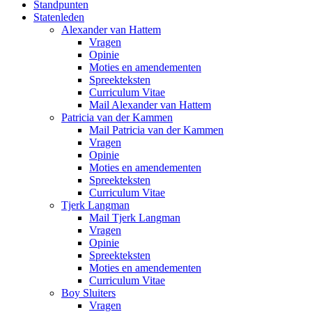
Standpunten
Statenleden
Alexander van Hattem
Vragen
Opinie
Moties en amendementen
Spreekteksten
Curriculum Vitae
Mail Alexander van Hattem
Patricia van der Kammen
Mail Patricia van der Kammen
Vragen
Opinie
Moties en amendementen
Spreekteksten
Curriculum Vitae
Tjerk Langman
Mail Tjerk Langman
Vragen
Opinie
Spreekteksten
Moties en amendementen
Curriculum Vitae
Boy Sluiters
Vragen