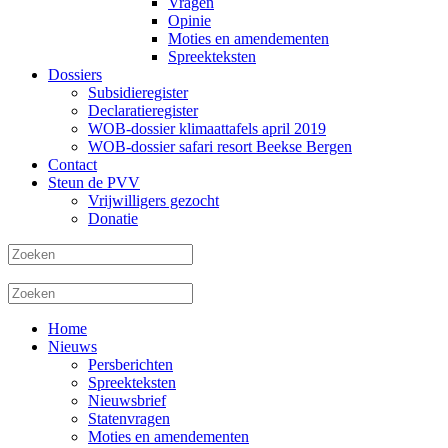
Vragen
Opinie
Moties en amendementen
Spreekteksten
Dossiers
Subsidieregister
Declaratieregister
WOB-dossier klimaattafels april 2019
WOB-dossier safari resort Beekse Bergen
Contact
Steun de PVV
Vrijwilligers gezocht
Donatie
Home
Nieuws
Persberichten
Spreekteksten
Nieuwsbrief
Statenvragen
Moties en amendementen