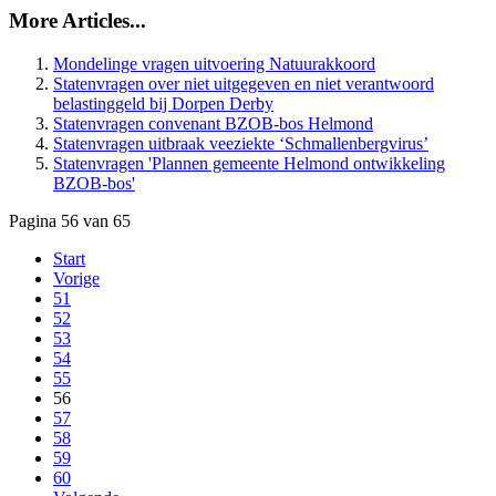
More Articles...
Mondelinge vragen uitvoering Natuurakkoord
Statenvragen over niet uitgegeven en niet verantwoord
belastinggeld bij Dorpen Derby
Statenvragen convenant BZOB-bos Helmond
Statenvragen uitbraak veeziekte ‘Schmallenbergvirus’
Statenvragen 'Plannen gemeente Helmond ontwikkeling
BZOB-bos'
Pagina 56 van 65
Start
Vorige
51
52
53
54
55
56
57
58
59
60