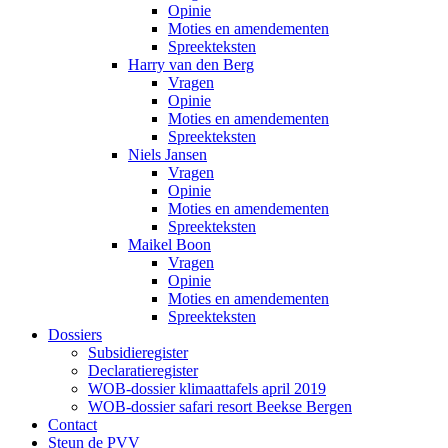
Opinie
Moties en amendementen
Spreekteksten
Harry van den Berg
Vragen
Opinie
Moties en amendementen
Spreekteksten
Niels Jansen
Vragen
Opinie
Moties en amendementen
Spreekteksten
Maikel Boon
Vragen
Opinie
Moties en amendementen
Spreekteksten
Dossiers
Subsidieregister
Declaratieregister
WOB-dossier klimaattafels april 2019
WOB-dossier safari resort Beekse Bergen
Contact
Steun de PVV