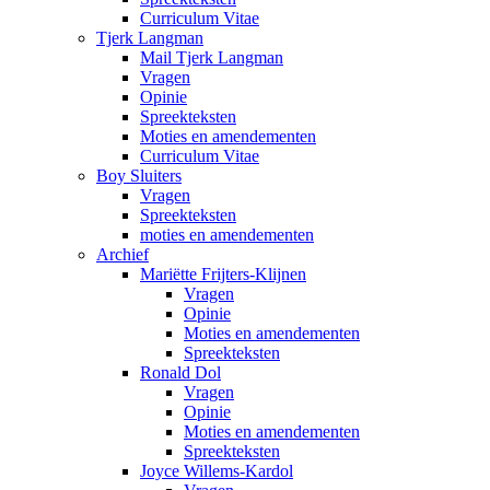
Curriculum Vitae
Tjerk Langman
Mail Tjerk Langman
Vragen
Opinie
Spreekteksten
Moties en amendementen
Curriculum Vitae
Boy Sluiters
Vragen
Spreekteksten
moties en amendementen
Archief
Mariëtte Frijters-Klijnen
Vragen
Opinie
Moties en amendementen
Spreekteksten
Ronald Dol
Vragen
Opinie
Moties en amendementen
Spreekteksten
Joyce Willems-Kardol