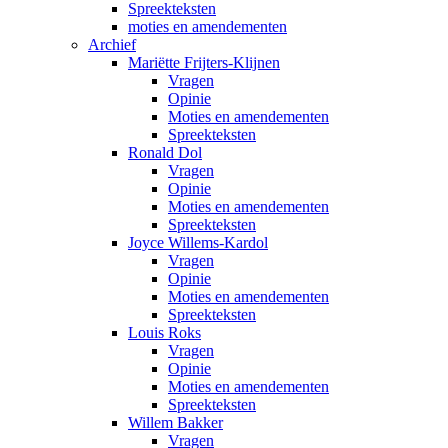
Spreekteksten
moties en amendementen
Archief
Mariëtte Frijters-Klijnen
Vragen
Opinie
Moties en amendementen
Spreekteksten
Ronald Dol
Vragen
Opinie
Moties en amendementen
Spreekteksten
Joyce Willems-Kardol
Vragen
Opinie
Moties en amendementen
Spreekteksten
Louis Roks
Vragen
Opinie
Moties en amendementen
Spreekteksten
Willem Bakker
Vragen