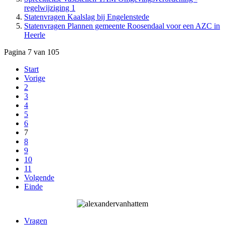
regelwijziging 1
Statenvragen Kaalslag bij Engelenstede
Statenvragen Plannen gemeente Roosendaal voor een AZC in
Heerle
Pagina 7 van 105
Start
Vorige
2
3
4
5
6
7
8
9
10
11
Volgende
Einde
Vragen