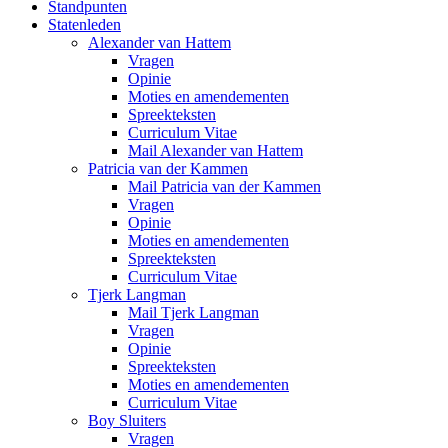
Standpunten
Statenleden
Alexander van Hattem
Vragen
Opinie
Moties en amendementen
Spreekteksten
Curriculum Vitae
Mail Alexander van Hattem
Patricia van der Kammen
Mail Patricia van der Kammen
Vragen
Opinie
Moties en amendementen
Spreekteksten
Curriculum Vitae
Tjerk Langman
Mail Tjerk Langman
Vragen
Opinie
Spreekteksten
Moties en amendementen
Curriculum Vitae
Boy Sluiters
Vragen