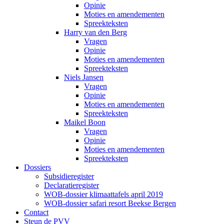
Opinie
Moties en amendementen
Spreekteksten
Harry van den Berg
Vragen
Opinie
Moties en amendementen
Spreekteksten
Niels Jansen
Vragen
Opinie
Moties en amendementen
Spreekteksten
Maikel Boon
Vragen
Opinie
Moties en amendementen
Spreekteksten
Dossiers
Subsidieregister
Declaratieregister
WOB-dossier klimaattafels april 2019
WOB-dossier safari resort Beekse Bergen
Contact
Steun de PVV