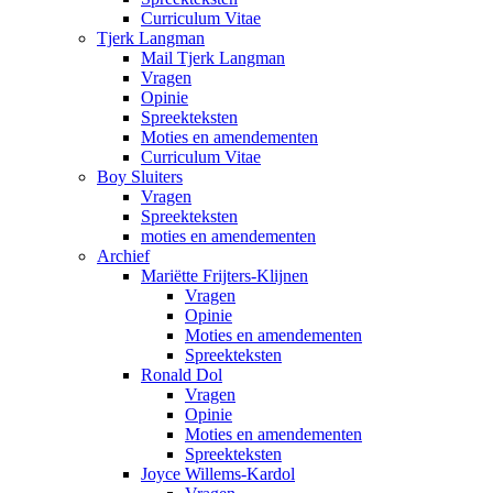
Curriculum Vitae
Tjerk Langman
Mail Tjerk Langman
Vragen
Opinie
Spreekteksten
Moties en amendementen
Curriculum Vitae
Boy Sluiters
Vragen
Spreekteksten
moties en amendementen
Archief
Mariëtte Frijters-Klijnen
Vragen
Opinie
Moties en amendementen
Spreekteksten
Ronald Dol
Vragen
Opinie
Moties en amendementen
Spreekteksten
Joyce Willems-Kardol