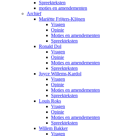
Spreekteksten
moties en amendementen
Archief
Mariëtte Frijters-Klijnen
Vragen
Opinie
Moties en amendementen
Spreekteksten
Ronald Dol
Vragen
Opinie
Moties en amendementen
Spreekteksten
Joyce Willems-Kardol
Vragen
Opinie
Moties en amendementen
Spreekteksten
Louis Roks
Vragen
Opinie
Moties en amendementen
Spreekteksten
Willem Bakker
Vragen