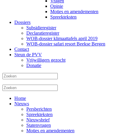
Vragen
Opinie
Moties en amendementen
Spreekteksten
Dossiers
Subsidieregister
Declaratieregister
WOB-dossier klimaattafels april 2019
WOB-dossier safari resort Beekse Bergen
Contact
Steun de PVV
Vrijwilligers gezocht
Donatie
Home
Nieuws
Persberichten
Spreekteksten
Nieuwsbrief
Statenvragen
Moties en amendementen