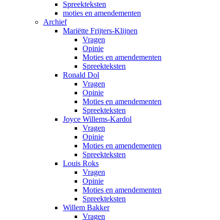
Spreekteksten
moties en amendementen
Archief
Mariëtte Frijters-Klijnen
Vragen
Opinie
Moties en amendementen
Spreekteksten
Ronald Dol
Vragen
Opinie
Moties en amendementen
Spreekteksten
Joyce Willems-Kardol
Vragen
Opinie
Moties en amendementen
Spreekteksten
Louis Roks
Vragen
Opinie
Moties en amendementen
Spreekteksten
Willem Bakker
Vragen