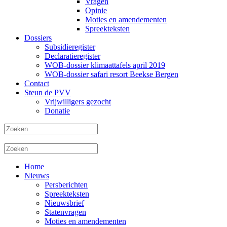
Vragen
Opinie
Moties en amendementen
Spreekteksten
Dossiers
Subsidieregister
Declaratieregister
WOB-dossier klimaattafels april 2019
WOB-dossier safari resort Beekse Bergen
Contact
Steun de PVV
Vrijwilligers gezocht
Donatie
Home
Nieuws
Persberichten
Spreekteksten
Nieuwsbrief
Statenvragen
Moties en amendementen