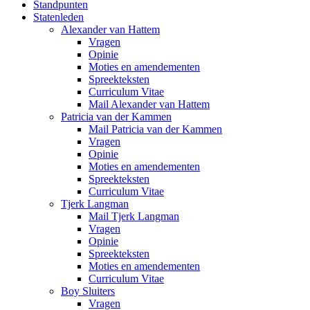
Standpunten
Statenleden
Alexander van Hattem
Vragen
Opinie
Moties en amendementen
Spreekteksten
Curriculum Vitae
Mail Alexander van Hattem
Patricia van der Kammen
Mail Patricia van der Kammen
Vragen
Opinie
Moties en amendementen
Spreekteksten
Curriculum Vitae
Tjerk Langman
Mail Tjerk Langman
Vragen
Opinie
Spreekteksten
Moties en amendementen
Curriculum Vitae
Boy Sluiters
Vragen