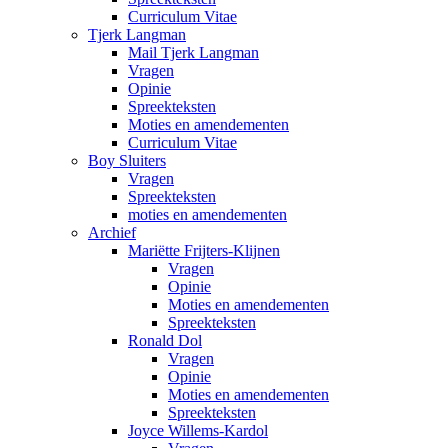
Curriculum Vitae
Tjerk Langman
Mail Tjerk Langman
Vragen
Opinie
Spreekteksten
Moties en amendementen
Curriculum Vitae
Boy Sluiters
Vragen
Spreekteksten
moties en amendementen
Archief
Mariëtte Frijters-Klijnen
Vragen
Opinie
Moties en amendementen
Spreekteksten
Ronald Dol
Vragen
Opinie
Moties en amendementen
Spreekteksten
Joyce Willems-Kardol