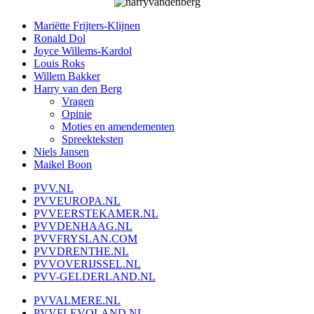
Mariëtte Frijters-Klijnen
Ronald Dol
Joyce Willems-Kardol
Louis Roks
Willem Bakker
Harry van den Berg
Vragen
Opinie
Moties en amendementen
Spreekteksten
Niels Jansen
Maikel Boon
PVV.NL
PVVEUROPA.NL
PVVEERSTEKAMER.NL
PVVDENHAAG.NL
PVVFRYSLAN.COM
PVVDRENTHE.NL
PVVOVERIJSSEL.NL
PVV-GELDERLAND.NL
PVVALMERE.NL
PVVFLEVOLAND.NL