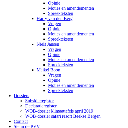
Opinie
Moties en amendementen
Spreekteksten
Harry van den Berg
Vragen
Opinie
Moties en amendementen
Spreekteksten
Niels Jansen
Vragen
Opinie
Moties en amendementen
Spreekteksten
Maikel Boon
Vragen
Opinie
Moties en amendementen
Spreekteksten
Dossiers
Subsidieregister
Declaratieregister
WOB-dossier klimaattafels april 2019
WOB-dossier safari resort Beekse Bergen
Contact
Steun de PVV