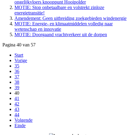
ongelijkvloers knooppunt Hooipolder
MOTIE: Stop onbetaalbare en volstrekt zinloze
energietransitie!
Amendement: Geen uitbreiding zoekgebieden windenergie
MOTIE: Energie- en klimaatmiddelen volledig naar
wetenschap en innovatie
MOTIE: Doorgaand vrachtverkeer uit de dorpen
Pagina 40 van 57
Start
Vorige
35
36
37
38
39
40
41
42
43
44
Volgende
Einde