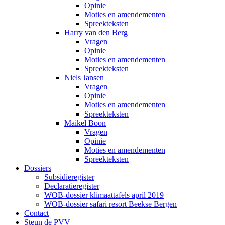
Opinie
Moties en amendementen
Spreekteksten
Harry van den Berg
Vragen
Opinie
Moties en amendementen
Spreekteksten
Niels Jansen
Vragen
Opinie
Moties en amendementen
Spreekteksten
Maikel Boon
Vragen
Opinie
Moties en amendementen
Spreekteksten
Dossiers
Subsidieregister
Declaratieregister
WOB-dossier klimaattafels april 2019
WOB-dossier safari resort Beekse Bergen
Contact
Steun de PVV