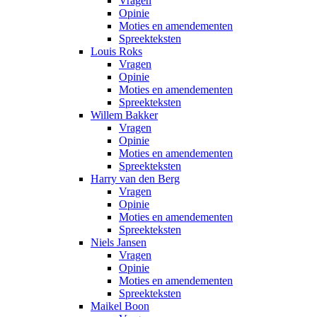
Vragen
Opinie
Moties en amendementen
Spreekteksten
Louis Roks
Vragen
Opinie
Moties en amendementen
Spreekteksten
Willem Bakker
Vragen
Opinie
Moties en amendementen
Spreekteksten
Harry van den Berg
Vragen
Opinie
Moties en amendementen
Spreekteksten
Niels Jansen
Vragen
Opinie
Moties en amendementen
Spreekteksten
Maikel Boon