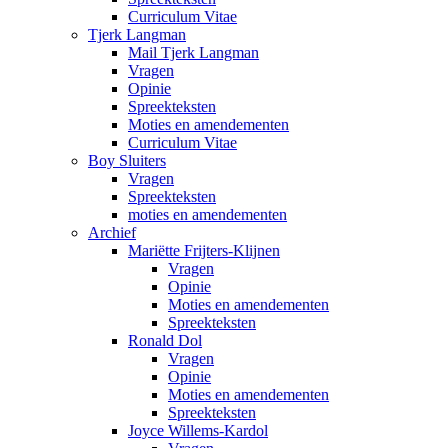
Curriculum Vitae
Tjerk Langman
Mail Tjerk Langman
Vragen
Opinie
Spreekteksten
Moties en amendementen
Curriculum Vitae
Boy Sluiters
Vragen
Spreekteksten
moties en amendementen
Archief
Mariëtte Frijters-Klijnen
Vragen
Opinie
Moties en amendementen
Spreekteksten
Ronald Dol
Vragen
Opinie
Moties en amendementen
Spreekteksten
Joyce Willems-Kardol