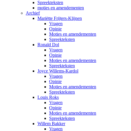
Spreekteksten
moties en amendementen
Archief
Mariëtte Frijters-Klijnen
Vragen
Opinie
Moties en amendementen
Spreekteksten
Ronald Dol
Vragen
Opinie
Moties en amendementen
Spreekteksten
Joyce Willems-Kardol
Vragen
Opinie
Moties en amendementen
Spreekteksten
Louis Roks
Vragen
Opinie
Moties en amendementen
Spreekteksten
Willem Bakker
Vragen