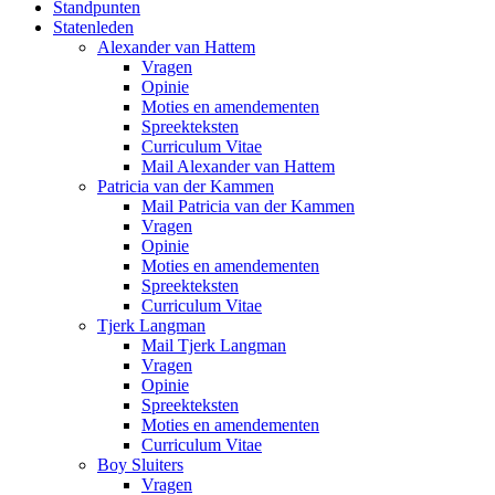
Standpunten
Statenleden
Alexander van Hattem
Vragen
Opinie
Moties en amendementen
Spreekteksten
Curriculum Vitae
Mail Alexander van Hattem
Patricia van der Kammen
Mail Patricia van der Kammen
Vragen
Opinie
Moties en amendementen
Spreekteksten
Curriculum Vitae
Tjerk Langman
Mail Tjerk Langman
Vragen
Opinie
Spreekteksten
Moties en amendementen
Curriculum Vitae
Boy Sluiters
Vragen