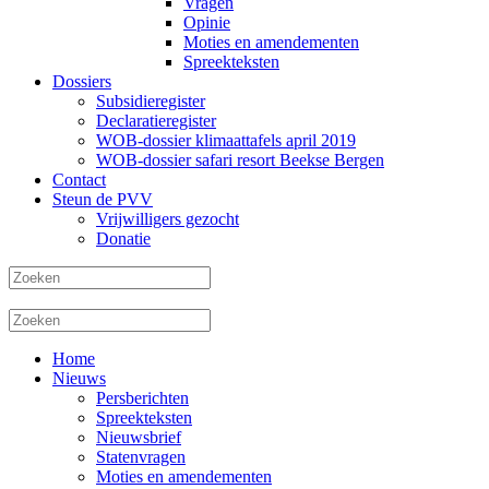
Vragen
Opinie
Moties en amendementen
Spreekteksten
Dossiers
Subsidieregister
Declaratieregister
WOB-dossier klimaattafels april 2019
WOB-dossier safari resort Beekse Bergen
Contact
Steun de PVV
Vrijwilligers gezocht
Donatie
Home
Nieuws
Persberichten
Spreekteksten
Nieuwsbrief
Statenvragen
Moties en amendementen