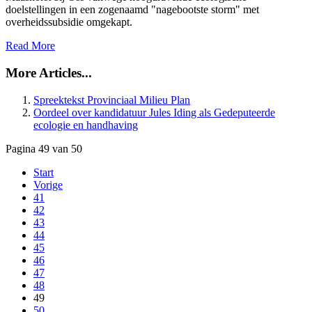
doelstellingen in een zogenaamd "nagebootste storm" met
overheidssubsidie omgekapt.
Read More
More Articles...
Spreektekst Provinciaal Milieu Plan
Oordeel over kandidatuur Jules Iding als Gedeputeerde
ecologie en handhaving
Pagina 49 van 50
Start
Vorige
41
42
43
44
45
46
47
48
49
50