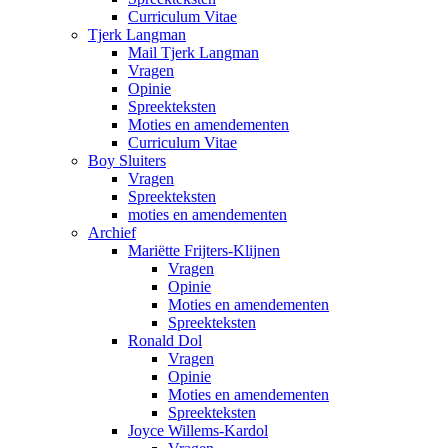
Curriculum Vitae
Tjerk Langman
Mail Tjerk Langman
Vragen
Opinie
Spreekteksten
Moties en amendementen
Curriculum Vitae
Boy Sluiters
Vragen
Spreekteksten
moties en amendementen
Archief
Mariëtte Frijters-Klijnen
Vragen
Opinie
Moties en amendementen
Spreekteksten
Ronald Dol
Vragen
Opinie
Moties en amendementen
Spreekteksten
Joyce Willems-Kardol