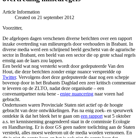
Article Information
Created on 21 september 2012
Voorzitter,
De afgelopen dagen verschenen diverse berichten over een rapport
inzake overtreding van milieuregels door veehouders in Brabant. In
diverse media werd een schrijnend beeld geschetst van de agrarische
sector in Brabant, een beeld van een sector die op grote schaal regels
ernstig aan de laars zou lappen.
Een beeld wat nog versterkt wordt door gedeputeerde Van den
Hout, die deze berichten zonder enige nuance verspreidde op
Twitter
. Vervolgens doet deze gedeputeerde daar nog een schepje
bovenop door in het Brabants Dagblad een zeer kritisch commentaar
te leveren op de ZLTO, nadat deze organisatie – een
convenantpartner nota bene -
enige nuancering
naar voren had
gebracht.
Ondertussen waren Provinciale Staten niet actief op de hoogte
gebracht van deze ontwikkelingen. Pas na enig zoek- en speurwerk
ontdekte ik dat het bleek het te gaan om
een rapport
wat 5 oktober
a.s. ter kennisneming geagendeerd staat in de commissie Ecologie
en Handhaving. Er is door GS geen nadere toelichting aan de Staten
verstrekt, alles moest wederom uit de media worden vernomen. En