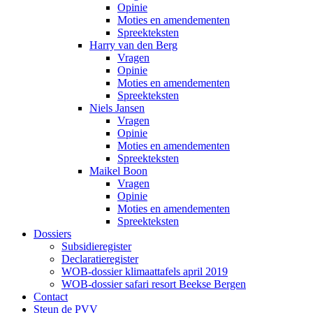
Opinie
Moties en amendementen
Spreekteksten
Harry van den Berg
Vragen
Opinie
Moties en amendementen
Spreekteksten
Niels Jansen
Vragen
Opinie
Moties en amendementen
Spreekteksten
Maikel Boon
Vragen
Opinie
Moties en amendementen
Spreekteksten
Dossiers
Subsidieregister
Declaratieregister
WOB-dossier klimaattafels april 2019
WOB-dossier safari resort Beekse Bergen
Contact
Steun de PVV