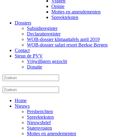
Vragen
Opinie
Moties en amendementen
Spreekteksten
Dossiers
Subsidieregister
Declaratieregister
WOB-dossier klimaattafels april 2019
WOB-dossier safari resort Beekse Bergen
Contact
Steun de PVV
Vrijwilligers gezocht
Donatie
Home
Nieuws
Persberichten
Spreekteksten
Nieuwsbrief
Statenvragen
Moties en amendementen