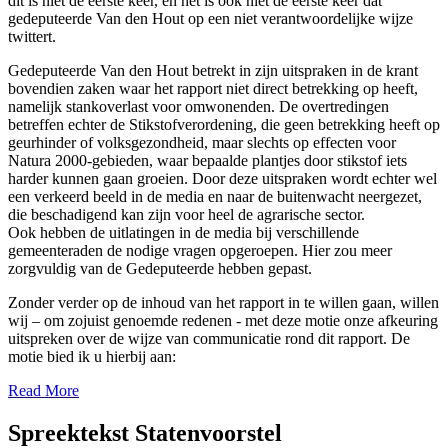
dit is niet de eerste keer, en het is ook niet de eerste keer dat
gedeputeerde Van den Hout op een niet verantwoordelijke wijze
twittert.
Gedeputeerde Van den Hout betrekt in zijn uitspraken in de krant
bovendien zaken waar het rapport niet direct betrekking op heeft,
namelijk stankoverlast voor omwonenden. De overtredingen
betreffen echter de Stikstofverordening, die geen betrekking heeft op
geurhinder of volksgezondheid, maar slechts op effecten voor
Natura 2000-gebieden, waar bepaalde plantjes door stikstof iets
harder kunnen gaan groeien. Door deze uitspraken wordt echter wel
een verkeerd beeld in de media en naar de buitenwacht neergezet,
die beschadigend kan zijn voor heel de agrarische sector.
Ook hebben de uitlatingen in de media bij verschillende
gemeenteraden de nodige vragen opgeroepen. Hier zou meer
zorgvuldig van de Gedeputeerde hebben gepast.
Zonder verder op de inhoud van het rapport in te willen gaan, willen
wij – om zojuist genoemde redenen - met deze motie onze afkeuring
uitspreken over de wijze van communicatie rond dit rapport. De
motie bied ik u hierbij aan:
Read More
Spreektekst Statenvoorstel