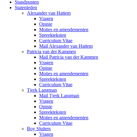
Standpunten
Statenleden
Alexander van Hattem
Vragen
Opinie
Moties en amendementen
Spreekteksten
Curriculum Vitae
Mail Alexander van Hattem
Patricia van der Kammen
Mail Patricia van der Kammen
Vragen
Opinie
Moties en amendementen
Spreekteksten
Curriculum Vitae
Tjerk Langman
Mail Tjerk Langman
Vragen
Opinie
Spreekteksten
Moties en amendementen
Curriculum Vitae
Boy Sluiters
Vragen