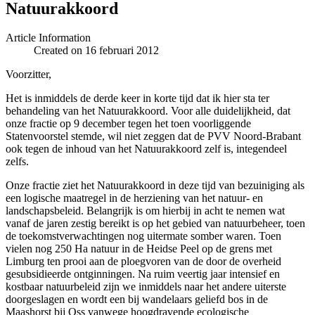
Natuurakkoord
Article Information
Created on 16 februari 2012
Voorzitter,
Het is inmiddels de derde keer in korte tijd dat ik hier sta ter
behandeling van het Natuurakkoord. Voor alle duidelijkheid, dat
onze fractie op 9 december tegen het toen voorliggende
Statenvoorstel stemde, wil niet zeggen dat de PVV Noord-Brabant
ook tegen de inhoud van het Natuurakkoord zelf is, integendeel
zelfs.
Onze fractie ziet het Natuurakkoord in deze tijd van bezuiniging als
een logische maatregel in de herziening van het natuur- en
landschapsbeleid. Belangrijk is om hierbij in acht te nemen wat
vanaf de jaren zestig bereikt is op het gebied van natuurbeheer, toen
de toekomstverwachtingen nog uitermate somber waren. Toen
vielen nog 250 Ha natuur in de Heidse Peel op de grens met
Limburg ten prooi aan de ploegvoren van de door de overheid
gesubsidieerde ontginningen. Na ruim veertig jaar intensief en
kostbaar natuurbeleid zijn we inmiddels naar het andere uiterste
doorgeslagen en wordt een bij wandelaars geliefd bos in de
Maashorst bij Oss vanwege hoogdravende ecologische