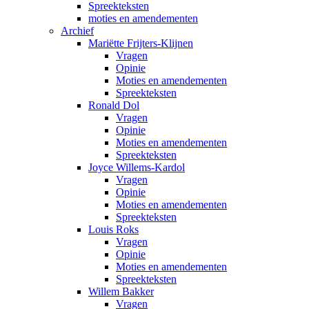
Spreekteksten
moties en amendementen
Archief
Mariëtte Frijters-Klijnen
Vragen
Opinie
Moties en amendementen
Spreekteksten
Ronald Dol
Vragen
Opinie
Moties en amendementen
Spreekteksten
Joyce Willems-Kardol
Vragen
Opinie
Moties en amendementen
Spreekteksten
Louis Roks
Vragen
Opinie
Moties en amendementen
Spreekteksten
Willem Bakker
Vragen