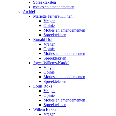
Spreekteksten
moties en amendementen
Archief
Mariëtte Frijters-Klijnen
Vragen
Opinie
Moties en amendementen
Spreekteksten
Ronald Dol
Vragen
Opinie
Moties en amendementen
Spreekteksten
Joyce Willems-Kardol
Vragen
Opinie
Moties en amendementen
Spreekteksten
Louis Roks
Vragen
Opinie
Moties en amendementen
Spreekteksten
Willem Bakker
Vragen