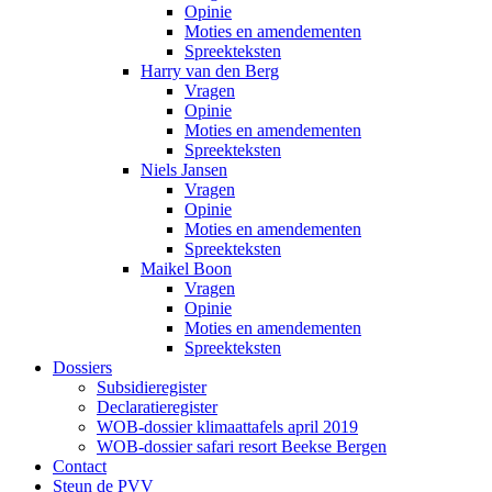
Opinie
Moties en amendementen
Spreekteksten
Harry van den Berg
Vragen
Opinie
Moties en amendementen
Spreekteksten
Niels Jansen
Vragen
Opinie
Moties en amendementen
Spreekteksten
Maikel Boon
Vragen
Opinie
Moties en amendementen
Spreekteksten
Dossiers
Subsidieregister
Declaratieregister
WOB-dossier klimaattafels april 2019
WOB-dossier safari resort Beekse Bergen
Contact
Steun de PVV