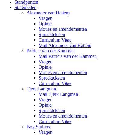
Standpunten
Statenleden
Alexander van Hattem
Vragen
Opinie
Moties en amendementen
Spreekteksten
Curriculum Vitae
Mail Alexander van Hattem
Patricia van der Kammen
Mail Patricia van der Kammen
Vragen
Opinie
Moties en amendementen
Spreekteksten
Curriculum Vitae
Tjerk Langman
Mail Tjerk Langman
Vragen
Opinie
Spreekteksten
Moties en amendementen
Curriculum Vitae
Boy Sluiters
Vragen