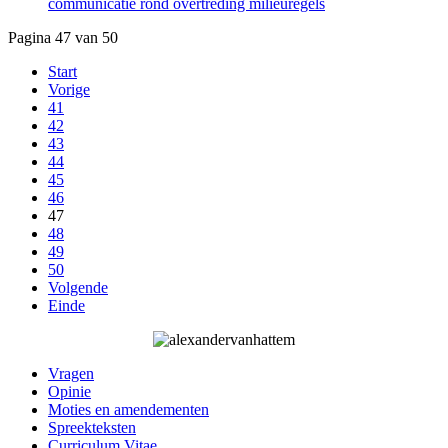
communicatie rond overtreding milieuregels
Pagina 47 van 50
Start
Vorige
41
42
43
44
45
46
47
48
49
50
Volgende
Einde
Vragen
Opinie
Moties en amendementen
Spreekteksten
Curriculum Vitae