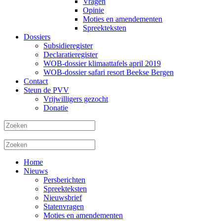
Vragen
Opinie
Moties en amendementen
Spreekteksten
Dossiers
Subsidieregister
Declaratieregister
WOB-dossier klimaattafels april 2019
WOB-dossier safari resort Beekse Bergen
Contact
Steun de PVV
Vrijwilligers gezocht
Donatie
Home
Nieuws
Persberichten
Spreekteksten
Nieuwsbrief
Statenvragen
Moties en amendementen