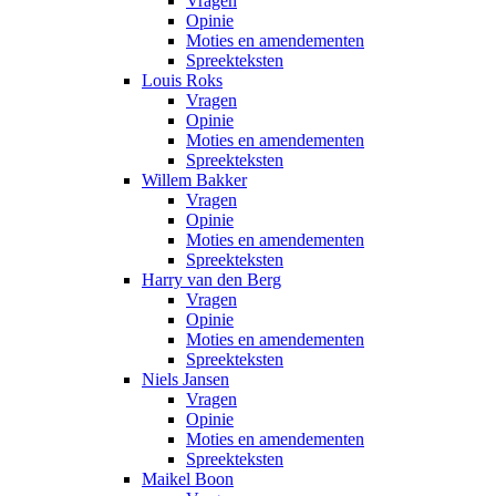
Vragen
Opinie
Moties en amendementen
Spreekteksten
Louis Roks
Vragen
Opinie
Moties en amendementen
Spreekteksten
Willem Bakker
Vragen
Opinie
Moties en amendementen
Spreekteksten
Harry van den Berg
Vragen
Opinie
Moties en amendementen
Spreekteksten
Niels Jansen
Vragen
Opinie
Moties en amendementen
Spreekteksten
Maikel Boon