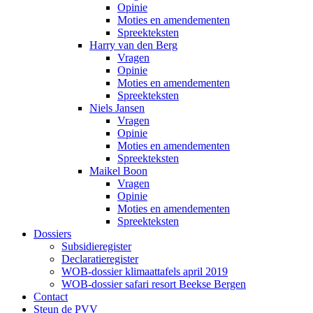
Opinie
Moties en amendementen
Spreekteksten
Harry van den Berg
Vragen
Opinie
Moties en amendementen
Spreekteksten
Niels Jansen
Vragen
Opinie
Moties en amendementen
Spreekteksten
Maikel Boon
Vragen
Opinie
Moties en amendementen
Spreekteksten
Dossiers
Subsidieregister
Declaratieregister
WOB-dossier klimaattafels april 2019
WOB-dossier safari resort Beekse Bergen
Contact
Steun de PVV