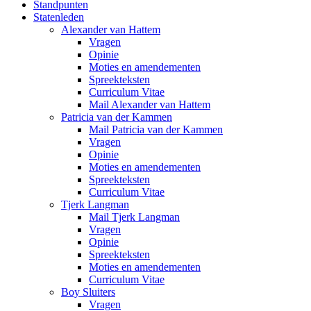
Standpunten
Statenleden
Alexander van Hattem
Vragen
Opinie
Moties en amendementen
Spreekteksten
Curriculum Vitae
Mail Alexander van Hattem
Patricia van der Kammen
Mail Patricia van der Kammen
Vragen
Opinie
Moties en amendementen
Spreekteksten
Curriculum Vitae
Tjerk Langman
Mail Tjerk Langman
Vragen
Opinie
Spreekteksten
Moties en amendementen
Curriculum Vitae
Boy Sluiters
Vragen