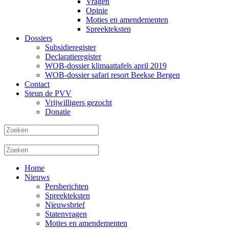
Vragen
Opinie
Moties en amendementen
Spreekteksten
Dossiers
Subsidieregister
Declaratieregister
WOB-dossier klimaattafels april 2019
WOB-dossier safari resort Beekse Bergen
Contact
Steun de PVV
Vrijwilligers gezocht
Donatie
Home
Nieuws
Persberichten
Spreekteksten
Nieuwsbrief
Statenvragen
Moties en amendementen