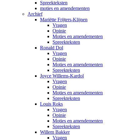
Spreekteksten
moties en amendementen
Archief
Mariëtte Frijters-Klijnen
Vragen
Opinie
Moties en amendementen
Spreekteksten
Ronald Dol
Vragen
Opinie
Moties en amendementen
Spreekteksten
Joyce Willems-Kardol
Vragen
Opinie
Moties en amendementen
Spreekteksten
Louis Roks
Vragen
Opinie
Moties en amendementen
Spreekteksten
Willem Bakker
Vragen