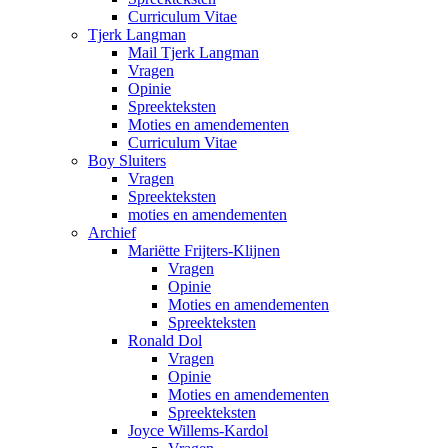
Curriculum Vitae
Tjerk Langman
Mail Tjerk Langman
Vragen
Opinie
Spreekteksten
Moties en amendementen
Curriculum Vitae
Boy Sluiters
Vragen
Spreekteksten
moties en amendementen
Archief
Mariëtte Frijters-Klijnen
Vragen
Opinie
Moties en amendementen
Spreekteksten
Ronald Dol
Vragen
Opinie
Moties en amendementen
Spreekteksten
Joyce Willems-Kardol