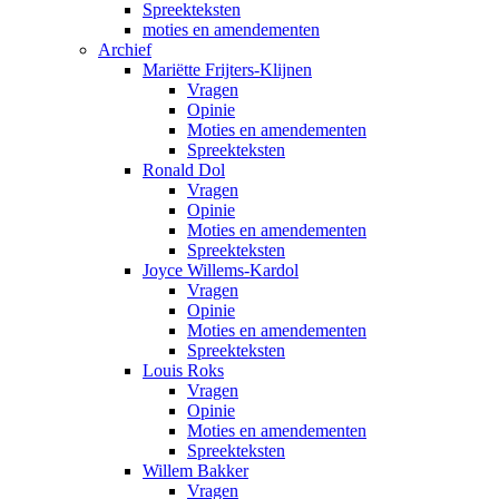
Spreekteksten
moties en amendementen
Archief
Mariëtte Frijters-Klijnen
Vragen
Opinie
Moties en amendementen
Spreekteksten
Ronald Dol
Vragen
Opinie
Moties en amendementen
Spreekteksten
Joyce Willems-Kardol
Vragen
Opinie
Moties en amendementen
Spreekteksten
Louis Roks
Vragen
Opinie
Moties en amendementen
Spreekteksten
Willem Bakker
Vragen