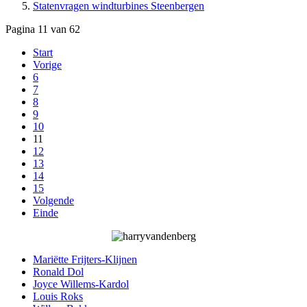
Statenvragen windturbines Steenbergen
Pagina 11 van 62
Start
Vorige
6
7
8
9
10
11
12
13
14
15
Volgende
Einde
Mariëtte Frijters-Klijnen
Ronald Dol
Joyce Willems-Kardol
Louis Roks