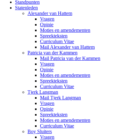
Standpunten
Statenleden
Alexander van Hattem
Vragen
Opinie
Moties en amendementen
Spreekteksten
Curriculum Vitae
Mail Alexander van Hattem
Patricia van der Kammen
Mail Patricia van der Kammen
Vragen
Opinie
Moties en amendementen
Spreekteksten
Curriculum Vitae
Tjerk Langman
Mail Tjerk Langman
Vragen
Opinie
Spreekteksten
Moties en amendementen
Curriculum Vitae
Boy Sluiters
Vragen