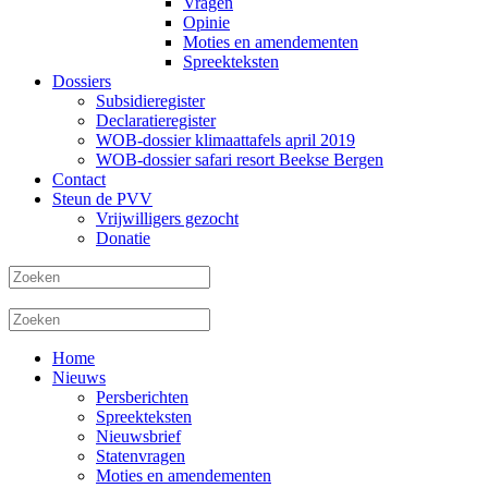
Vragen
Opinie
Moties en amendementen
Spreekteksten
Dossiers
Subsidieregister
Declaratieregister
WOB-dossier klimaattafels april 2019
WOB-dossier safari resort Beekse Bergen
Contact
Steun de PVV
Vrijwilligers gezocht
Donatie
Home
Nieuws
Persberichten
Spreekteksten
Nieuwsbrief
Statenvragen
Moties en amendementen