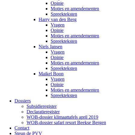
Opinie
Moties en amendementen
Spreekteksten
Harry van den Berg
Vragen
Opinie
Moties en amendementen
Spreekteksten
Niels Jansen
Vragen
Opinie
Moties en amendementen
Spreekteksten
Maikel Boon
Vragen
Opinie
Moties en amendementen
Spreekteksten
Dossiers
Subsidieregister
Declaratieregister
WOB-dossier klimaattafels april 2019
WOB-dossier safari resort Beekse Bergen
Contact
Steun de PVV