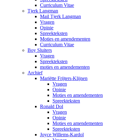
Curriculum Vitae
Tjerk Langman
Mail Tjerk Langman
Vragen
Opinie
Spreekteksten
Moties en amendementen
Curriculum Vitae
Boy Sluiters
Vragen
Spreekteksten
moties en amendementen
Archief
Mariëtte Frijters-Klijnen
Vragen
Opinie
Moties en amendementen
Spreekteksten
Ronald Dol
Vragen
Opinie
Moties en amendementen
Spreekteksten
Joyce Willems-Kardol