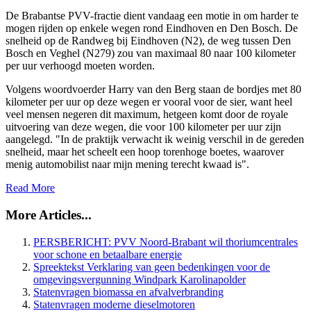
De Brabantse PVV-fractie dient vandaag een motie in om harder te
mogen rijden op enkele wegen rond Eindhoven en Den Bosch. De
snelheid op de Randweg bij Eindhoven (N2), de weg tussen Den
Bosch en Veghel (N279) zou van maximaal 80 naar 100 kilometer
per uur verhoogd moeten worden.
Volgens woordvoerder Harry van den Berg staan de bordjes met 80
kilometer per uur op deze wegen er vooral voor de sier, want heel
veel mensen negeren dit maximum, hetgeen komt door de royale
uitvoering van deze wegen, die voor 100 kilometer per uur zijn
aangelegd. "In de praktijk verwacht ik weinig verschil in de gereden
snelheid, maar het scheelt een hoop torenhoge boetes, waarover
menig automobilist naar mijn mening terecht kwaad is".
Read More
More Articles...
PERSBERICHT: PVV Noord-Brabant wil thoriumcentrales
voor schone en betaalbare energie
Spreektekst Verklaring van geen bedenkingen voor de
omgevingsvergunning Windpark Karolinapolder
Statenvragen biomassa en afvalverbranding
Statenvragen moderne dieselmotoren