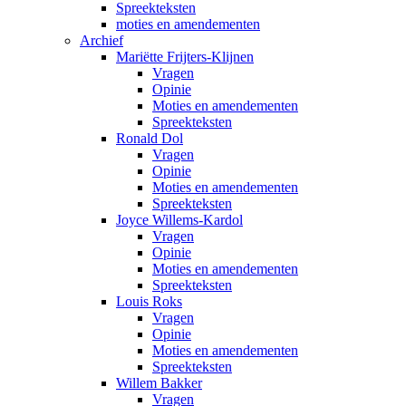
Spreekteksten
moties en amendementen
Archief
Mariëtte Frijters-Klijnen
Vragen
Opinie
Moties en amendementen
Spreekteksten
Ronald Dol
Vragen
Opinie
Moties en amendementen
Spreekteksten
Joyce Willems-Kardol
Vragen
Opinie
Moties en amendementen
Spreekteksten
Louis Roks
Vragen
Opinie
Moties en amendementen
Spreekteksten
Willem Bakker
Vragen