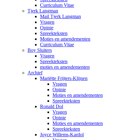
Curriculum Vitae
Tjerk Langman
Mail Tjerk Langman
Vragen
Opinie
Spreekteksten
Moties en amendementen
Curriculum Vitae
Boy Sluiters
Vragen
Spreekteksten
moties en amendementen
Archief
Mariëtte Frijters-Klijnen
Vragen
Opinie
Moties en amendementen
Spreekteksten
Ronald Dol
Vragen
Opinie
Moties en amendementen
Spreekteksten
Joyce Willems-Kardol