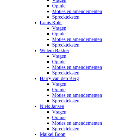
Vragen
Opinie
Moties en amendementen
Spreekteksten
Louis Roks
Vragen
Opinie
Moties en amendementen
Spreekteksten
Willem Bakker
Vragen
Opinie
Moties en amendementen
Spreekteksten
Harry van den Berg
Vragen
Opinie
Moties en amendementen
Spreekteksten
Niels Jansen
Vragen
Opinie
Moties en amendementen
Spreekteksten
Maikel Boon