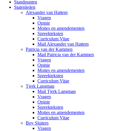
Standpunten
Statenleden
Alexander van Hattem
Vragen
Opinie
Moties en amendementen
Spreekteksten
Curriculum Vitae
Mail Alexander van Hattem
Patricia van der Kammen
Mail Patricia van der Kammen
Vragen
Opinie
Moties en amendementen
Spreekteksten
Curriculum Vitae
Tjerk Langman
Mail Tjerk Langman
Vragen
Opinie
Spreekteksten
Moties en amendementen
Curriculum Vitae
Boy Sluiters
Vragen