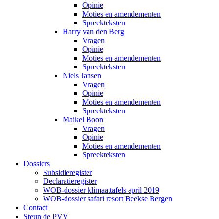
Opinie
Moties en amendementen
Spreekteksten
Harry van den Berg
Vragen
Opinie
Moties en amendementen
Spreekteksten
Niels Jansen
Vragen
Opinie
Moties en amendementen
Spreekteksten
Maikel Boon
Vragen
Opinie
Moties en amendementen
Spreekteksten
Dossiers
Subsidieregister
Declaratieregister
WOB-dossier klimaattafels april 2019
WOB-dossier safari resort Beekse Bergen
Contact
Steun de PVV