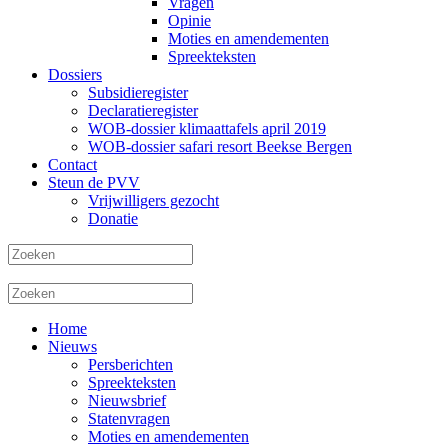
Vragen
Opinie
Moties en amendementen
Spreekteksten
Dossiers
Subsidieregister
Declaratieregister
WOB-dossier klimaattafels april 2019
WOB-dossier safari resort Beekse Bergen
Contact
Steun de PVV
Vrijwilligers gezocht
Donatie
Home
Nieuws
Persberichten
Spreekteksten
Nieuwsbrief
Statenvragen
Moties en amendementen