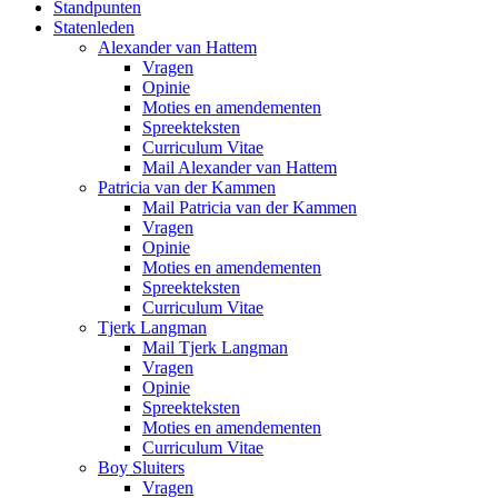
Standpunten
Statenleden
Alexander van Hattem
Vragen
Opinie
Moties en amendementen
Spreekteksten
Curriculum Vitae
Mail Alexander van Hattem
Patricia van der Kammen
Mail Patricia van der Kammen
Vragen
Opinie
Moties en amendementen
Spreekteksten
Curriculum Vitae
Tjerk Langman
Mail Tjerk Langman
Vragen
Opinie
Spreekteksten
Moties en amendementen
Curriculum Vitae
Boy Sluiters
Vragen