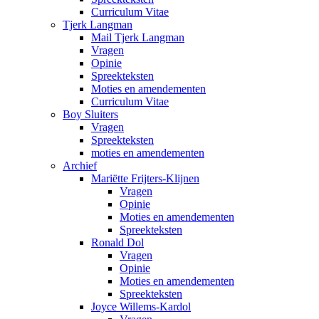
Curriculum Vitae
Tjerk Langman
Mail Tjerk Langman
Vragen
Opinie
Spreekteksten
Moties en amendementen
Curriculum Vitae
Boy Sluiters
Vragen
Spreekteksten
moties en amendementen
Archief
Mariëtte Frijters-Klijnen
Vragen
Opinie
Moties en amendementen
Spreekteksten
Ronald Dol
Vragen
Opinie
Moties en amendementen
Spreekteksten
Joyce Willems-Kardol