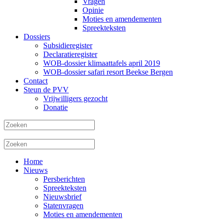
Vragen
Opinie
Moties en amendementen
Spreekteksten
Dossiers
Subsidieregister
Declaratieregister
WOB-dossier klimaattafels april 2019
WOB-dossier safari resort Beekse Bergen
Contact
Steun de PVV
Vrijwilligers gezocht
Donatie
Home
Nieuws
Persberichten
Spreekteksten
Nieuwsbrief
Statenvragen
Moties en amendementen