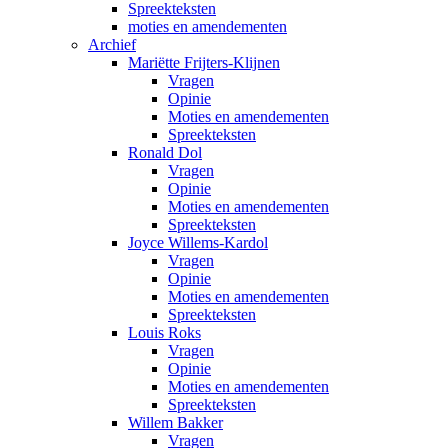
Spreekteksten
moties en amendementen
Archief
Mariëtte Frijters-Klijnen
Vragen
Opinie
Moties en amendementen
Spreekteksten
Ronald Dol
Vragen
Opinie
Moties en amendementen
Spreekteksten
Joyce Willems-Kardol
Vragen
Opinie
Moties en amendementen
Spreekteksten
Louis Roks
Vragen
Opinie
Moties en amendementen
Spreekteksten
Willem Bakker
Vragen