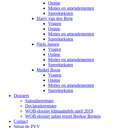
Opinie
Moties en amendementen
Spreekteksten
Harry van den Berg
Vragen
Opinie
Moties en amendementen
Spreekteksten
Niels Jansen
Vragen
Opinie
Moties en amendementen
Spreekteksten
Maikel Boon
Vragen
Opinie
Moties en amendementen
Spreekteksten
Dossiers
Subsidieregister
Declaratieregister
WOB-dossier klimaattafels april 2019
WOB-dossier safari resort Beekse Bergen
Contact
Steun de PVV