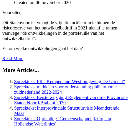
Created on 06 november 2020
Voorzitter,
Dit Statenvoorstel vraagt de vrije financiële ruimte binnen de
risicoreserve van het ontwikkelbedrijf in 2021 niet af te ramen
vanwege “de ontwikkelingen in de portefeuille van het
ontwikkelbedrijf”.
En om welke ontwikkelingen gaat het dan?
Read More
More Articles...
Spreektekst PIP "Kempenland-West-omgeving De Utrecht”
Spreektekst middelen voor ondersteuning philharmonie
zuidnederland 2022-2024
Spreektekst Eerste wijziging Reglement van orde Provinciale
Staten Noord-Brabant 2020
Spreektekst Interprovinciale Structuurvisie Meanderende
Maas
Spreektekst Oprichting `Gemeenschappelijk Orgaan
Hollandse Waterlinies`