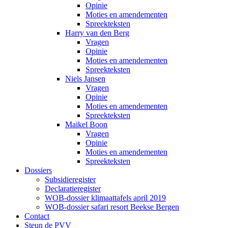
Opinie
Moties en amendementen
Spreekteksten
Harry van den Berg
Vragen
Opinie
Moties en amendementen
Spreekteksten
Niels Jansen
Vragen
Opinie
Moties en amendementen
Spreekteksten
Maikel Boon
Vragen
Opinie
Moties en amendementen
Spreekteksten
Dossiers
Subsidieregister
Declaratieregister
WOB-dossier klimaattafels april 2019
WOB-dossier safari resort Beekse Bergen
Contact
Steun de PVV