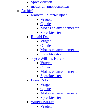
Spreekteksten
moties en amendementen
Archief
Mariëtte Frijters-Klijnen
Vragen
Opinie
Moties en amendementen
Spreekteksten
Ronald Dol
Vragen
Opinie
Moties en amendementen
Spreekteksten
Joyce Willems-Kardol
Vragen
Opinie
Moties en amendementen
Spreekteksten
Louis Roks
Vragen
Opinie
Moties en amendementen
Spreekteksten
Willem Bakker
Vragen