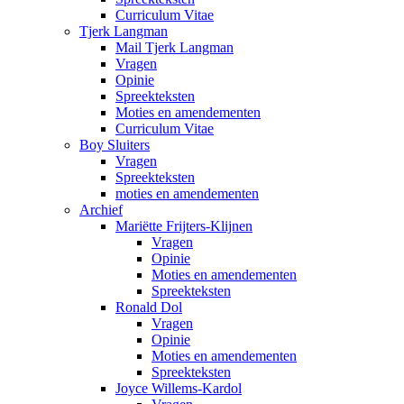
Curriculum Vitae
Tjerk Langman
Mail Tjerk Langman
Vragen
Opinie
Spreekteksten
Moties en amendementen
Curriculum Vitae
Boy Sluiters
Vragen
Spreekteksten
moties en amendementen
Archief
Mariëtte Frijters-Klijnen
Vragen
Opinie
Moties en amendementen
Spreekteksten
Ronald Dol
Vragen
Opinie
Moties en amendementen
Spreekteksten
Joyce Willems-Kardol