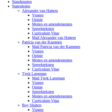
Standpunten
Statenleden
Alexander van Hattem
Vragen
Opinie
Moties en amendementen
Spreekteksten
Curriculum Vitae
Mail Alexander van Hattem
Patricia van der Kammen
Mail Patricia van der Kammen
Vragen
Opinie
Moties en amendementen
Spreekteksten
Curriculum Vitae
Tjerk Langman
Mail Tjerk Langman
Vragen
Opinie
Spreekteksten
Moties en amendementen
Curriculum Vitae
Boy Sluiters
Vragen