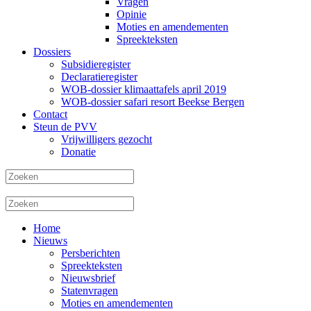
Vragen
Opinie
Moties en amendementen
Spreekteksten
Dossiers
Subsidieregister
Declaratieregister
WOB-dossier klimaattafels april 2019
WOB-dossier safari resort Beekse Bergen
Contact
Steun de PVV
Vrijwilligers gezocht
Donatie
Home
Nieuws
Persberichten
Spreekteksten
Nieuwsbrief
Statenvragen
Moties en amendementen