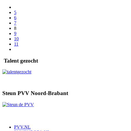
5
6
7
8
9
10
11
Talent gezocht
Steun PVV Noord-Brabant
PVV.NL