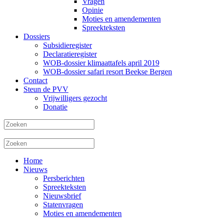
Vragen
Opinie
Moties en amendementen
Spreekteksten
Dossiers
Subsidieregister
Declaratieregister
WOB-dossier klimaattafels april 2019
WOB-dossier safari resort Beekse Bergen
Contact
Steun de PVV
Vrijwilligers gezocht
Donatie
Home
Nieuws
Persberichten
Spreekteksten
Nieuwsbrief
Statenvragen
Moties en amendementen