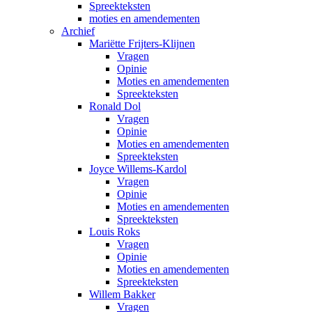
Spreekteksten
moties en amendementen
Archief
Mariëtte Frijters-Klijnen
Vragen
Opinie
Moties en amendementen
Spreekteksten
Ronald Dol
Vragen
Opinie
Moties en amendementen
Spreekteksten
Joyce Willems-Kardol
Vragen
Opinie
Moties en amendementen
Spreekteksten
Louis Roks
Vragen
Opinie
Moties en amendementen
Spreekteksten
Willem Bakker
Vragen