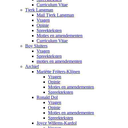
Curriculum Vitae
Tjerk Langman
Mail Tjerk Langman
Vragen
Opinie
Spreekteksten
Moties en amendementen
Curriculum Vitae
Boy Sluiters
Vragen
Spreekteksten
moties en amendementen
Archief
Mariëtte Frijters-Klijnen
Vragen
Opinie
Moties en amendementen
Spreekteksten
Ronald Dol
Vragen
Opinie
Moties en amendementen
Spreekteksten
Joyce Willems-Kardol