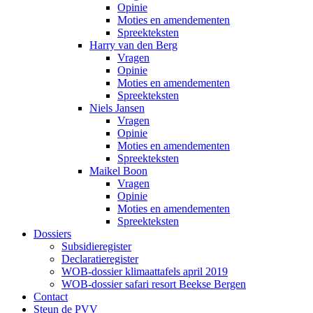
Opinie
Moties en amendementen
Spreekteksten
Harry van den Berg
Vragen
Opinie
Moties en amendementen
Spreekteksten
Niels Jansen
Vragen
Opinie
Moties en amendementen
Spreekteksten
Maikel Boon
Vragen
Opinie
Moties en amendementen
Spreekteksten
Dossiers
Subsidieregister
Declaratieregister
WOB-dossier klimaattafels april 2019
WOB-dossier safari resort Beekse Bergen
Contact
Steun de PVV