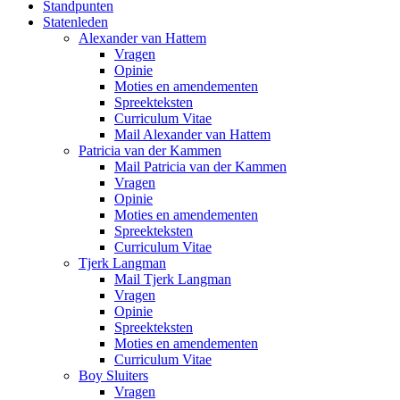
Standpunten
Statenleden
Alexander van Hattem
Vragen
Opinie
Moties en amendementen
Spreekteksten
Curriculum Vitae
Mail Alexander van Hattem
Patricia van der Kammen
Mail Patricia van der Kammen
Vragen
Opinie
Moties en amendementen
Spreekteksten
Curriculum Vitae
Tjerk Langman
Mail Tjerk Langman
Vragen
Opinie
Spreekteksten
Moties en amendementen
Curriculum Vitae
Boy Sluiters
Vragen