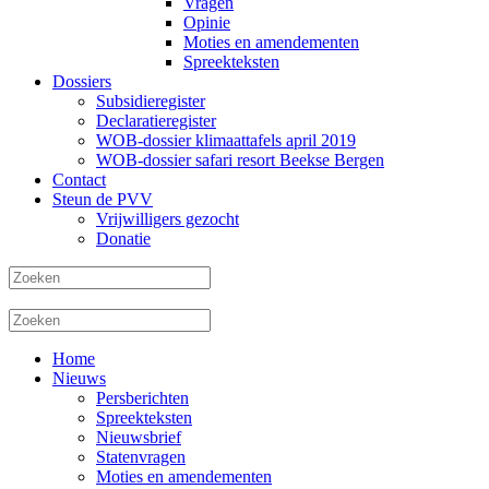
Vragen
Opinie
Moties en amendementen
Spreekteksten
Dossiers
Subsidieregister
Declaratieregister
WOB-dossier klimaattafels april 2019
WOB-dossier safari resort Beekse Bergen
Contact
Steun de PVV
Vrijwilligers gezocht
Donatie
Home
Nieuws
Persberichten
Spreekteksten
Nieuwsbrief
Statenvragen
Moties en amendementen