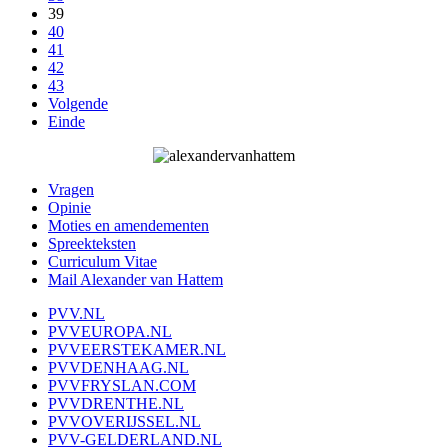
39
40
41
42
43
Volgende
Einde
Vragen
Opinie
Moties en amendementen
Spreekteksten
Curriculum Vitae
Mail Alexander van Hattem
PVV.NL
PVVEUROPA.NL
PVVEERSTEKAMER.NL
PVVDENHAAG.NL
PVVFRYSLAN.COM
PVVDRENTHE.NL
PVVOVERIJSSEL.NL
PVV-GELDERLAND.NL