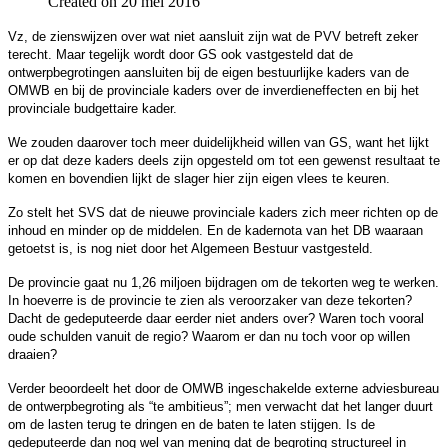
Created on 20 mei 2016
Vz, de zienswijzen over wat niet aansluit zijn wat de PVV betreft zeker
terecht. Maar tegelijk wordt door GS ook vastgesteld dat de
ontwerpbegrotingen aansluiten bij de eigen bestuurlijke kaders van de
OMWB en bij de provinciale kaders over de inverdieneffecten en bij het
provinciale budgettaire kader.
We zouden daarover toch meer duidelijkheid willen van GS, want het lijkt
er op dat deze kaders deels zijn opgesteld om tot een gewenst resultaat te
komen en bovendien lijkt de slager hier zijn eigen vlees te keuren.
Zo stelt het SVS dat de nieuwe provinciale kaders zich meer richten op de
inhoud en minder op de middelen. En de kadernota van het DB waaraan
getoetst is, is nog niet door het Algemeen Bestuur vastgesteld.
De provincie gaat nu 1,26 miljoen bijdragen om de tekorten weg te werken.
In hoeverre is de provincie te zien als veroorzaker van deze tekorten?
Dacht de gedeputeerde daar eerder niet anders over? Waren toch vooral
oude schulden vanuit de regio? Waarom er dan nu toch voor op willen
draaien?
Verder beoordeelt het door de OMWB ingeschakelde externe adviesbureau
de ontwerpbegroting als “te ambitieus”; men verwacht dat het langer duurt
om de lasten terug te dringen en de baten te laten stijgen. Is de
gedeputeerde dan nog wel van mening dat de begroting structureel in