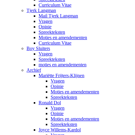
Curriculum Vitae
Tjerk Langman
Mail Tjerk Langman
Vragen
Opinie
Spreekteksten
Moties en amendementen
Curriculum Vitae
Boy Sluiters
Vragen
Spreekteksten
moties en amendementen
Archief
Mariëtte Frijters-Klijnen
Vragen
Opinie
Moties en amendementen
Spreekteksten
Ronald Dol
Vragen
Opinie
Moties en amendementen
Spreekteksten
Joyce Willems-Kardol