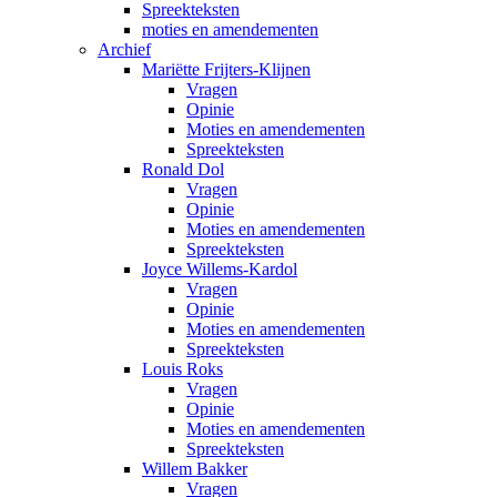
Spreekteksten
moties en amendementen
Archief
Mariëtte Frijters-Klijnen
Vragen
Opinie
Moties en amendementen
Spreekteksten
Ronald Dol
Vragen
Opinie
Moties en amendementen
Spreekteksten
Joyce Willems-Kardol
Vragen
Opinie
Moties en amendementen
Spreekteksten
Louis Roks
Vragen
Opinie
Moties en amendementen
Spreekteksten
Willem Bakker
Vragen