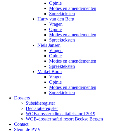
Opinie
Moties en amendementen
Spreekteksten
Harry van den Berg
Vragen
Opinie
Moties en amendementen
Spreekteksten
Niels Jansen
Vragen
Opinie
Moties en amendementen
Spreekteksten
Maikel Boon
Vragen
Opinie
Moties en amendementen
Spreekteksten
Dossiers
Subsidieregister
Declaratieregister
WOB-dossier klimaattafels april 2019
WOB-dossier safari resort Beekse Bergen
Contact
Steun de PVV