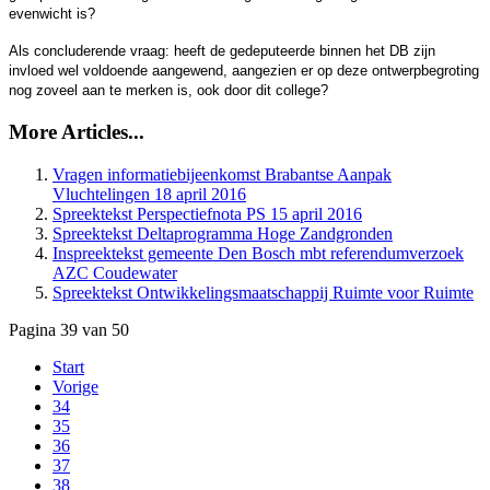
evenwicht is?
Als concluderende vraag: heeft de gedeputeerde binnen het DB zijn
invloed wel voldoende aangewend, aangezien er op deze ontwerpbegroting
nog zoveel aan te merken is, ook door dit college?
More Articles...
Vragen informatiebijeenkomst Brabantse Aanpak
Vluchtelingen 18 april 2016
Spreektekst Perspectiefnota PS 15 april 2016
Inspreektekst gemeente Den Bosch mbt referendumverzoek
AZC Coudewater
Spreektekst Ontwikkelingsmaatschappij Ruimte voor Ruimte
Pagina 39 van 50
Start
Vorige
34
35
36
37
38