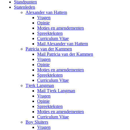
Standpunten
Statenleden
Alexander van Hattem
Vragen
Opinie
Moties en amendementen
Spreekteksten
Curriculum Vitae
Mail Alexander van Hattem
Patricia van der Kammen
Mail Patricia van der Kammen
Vragen
Opinie
Moties en amendementen
Spreekteksten
Curriculum Vitae
Tjerk Langman
Mail Tjerk Langman
Vragen
Opinie
Spreekteksten
Moties en amendementen
Curriculum Vitae
Boy Sluiters
Vragen