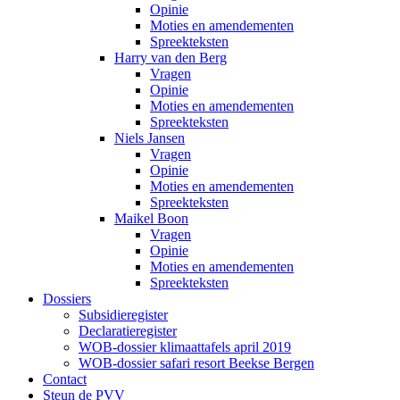
Opinie
Moties en amendementen
Spreekteksten
Harry van den Berg
Vragen
Opinie
Moties en amendementen
Spreekteksten
Niels Jansen
Vragen
Opinie
Moties en amendementen
Spreekteksten
Maikel Boon
Vragen
Opinie
Moties en amendementen
Spreekteksten
Dossiers
Subsidieregister
Declaratieregister
WOB-dossier klimaattafels april 2019
WOB-dossier safari resort Beekse Bergen
Contact
Steun de PVV