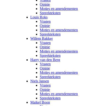
Vragen
Opinie
Moties en amendementen
Spreekteksten
Louis Roks
Vragen
Opinie
Moties en amendementen
Spreekteksten
Willem Bakker
Vragen
Opinie
Moties en amendementen
Spreekteksten
Harry van den Berg
Vragen
Opinie
Moties en amendementen
Spreekteksten
Niels Jansen
Vragen
Opinie
Moties en amendementen
Spreekteksten
Maikel Boon