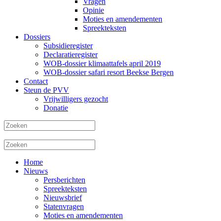
Vragen
Opinie
Moties en amendementen
Spreekteksten
Dossiers
Subsidieregister
Declaratieregister
WOB-dossier klimaattafels april 2019
WOB-dossier safari resort Beekse Bergen
Contact
Steun de PVV
Vrijwilligers gezocht
Donatie
Home
Nieuws
Persberichten
Spreekteksten
Nieuwsbrief
Statenvragen
Moties en amendementen