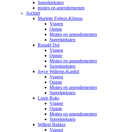
Spreekteksten
moties en amendementen
Archief
Mariëtte Frijters-Klijnen
Vragen
Opinie
Moties en amendementen
Spreekteksten
Ronald Dol
Vragen
Opinie
Moties en amendementen
Spreekteksten
Joyce Willems-Kardol
Vragen
Opinie
Moties en amendementen
Spreekteksten
Louis Roks
Vragen
Opinie
Moties en amendementen
Spreekteksten
Willem Bakker
Vragen