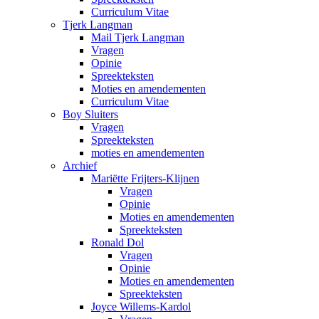
Curriculum Vitae
Tjerk Langman
Mail Tjerk Langman
Vragen
Opinie
Spreekteksten
Moties en amendementen
Curriculum Vitae
Boy Sluiters
Vragen
Spreekteksten
moties en amendementen
Archief
Mariëtte Frijters-Klijnen
Vragen
Opinie
Moties en amendementen
Spreekteksten
Ronald Dol
Vragen
Opinie
Moties en amendementen
Spreekteksten
Joyce Willems-Kardol