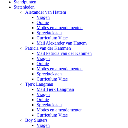
Standpunten
Statenleden
Alexander van Hattem
Vragen
Opinie
Moties en amendementen
Spreekteksten
Curriculum Vitae
Mail Alexander van Hattem
Patricia van der Kammen
Mail Patricia van der Kammen
Vragen
Opinie
Moties en amendementen
Spreekteksten
Curriculum Vitae
Tjerk Langman
Mail Tjerk Langman
Vragen
Opinie
Spreekteksten
Moties en amendementen
Curriculum Vitae
Boy Sluiters
Vragen