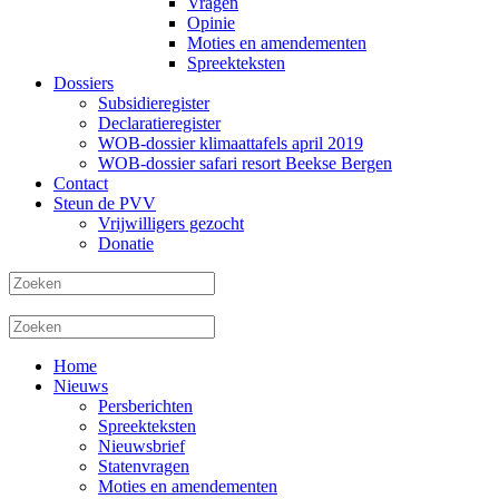
Vragen
Opinie
Moties en amendementen
Spreekteksten
Dossiers
Subsidieregister
Declaratieregister
WOB-dossier klimaattafels april 2019
WOB-dossier safari resort Beekse Bergen
Contact
Steun de PVV
Vrijwilligers gezocht
Donatie
Home
Nieuws
Persberichten
Spreekteksten
Nieuwsbrief
Statenvragen
Moties en amendementen