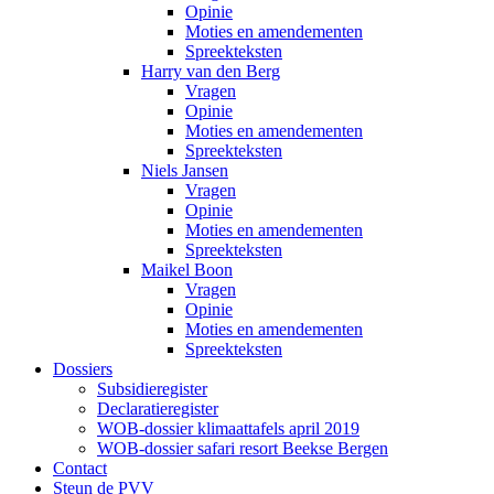
Opinie
Moties en amendementen
Spreekteksten
Harry van den Berg
Vragen
Opinie
Moties en amendementen
Spreekteksten
Niels Jansen
Vragen
Opinie
Moties en amendementen
Spreekteksten
Maikel Boon
Vragen
Opinie
Moties en amendementen
Spreekteksten
Dossiers
Subsidieregister
Declaratieregister
WOB-dossier klimaattafels april 2019
WOB-dossier safari resort Beekse Bergen
Contact
Steun de PVV