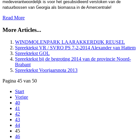
medeverantwoordelijk is voor het gesubsidieerd verstoken van de
natuurbossen van Georgia als biomassa in de Amercentrale!
Read More
More Articles...
WINDMOLENPARK LAARAKKERDIJK REUSEL
Spreektekst VR / SVRO PS 7-2-2014 Alexander van Hattem
Spreektekst GOL
Spreektekst bij de begroting 2014 van de provincie Noord-
Brabant
Spreektekst Voorjaarsnota 2013
Pagina 45 van 50
Start
Vorige
40
41
42
43
44
45
46