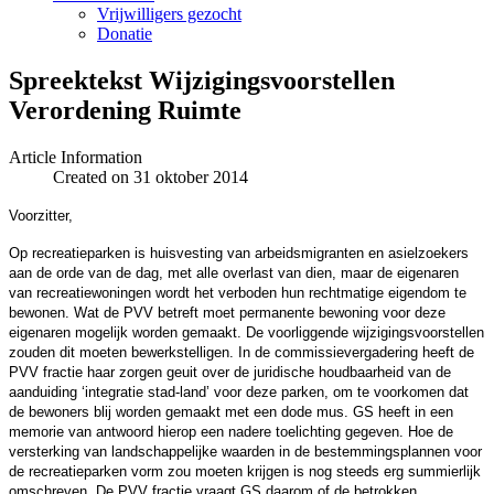
Vrijwilligers gezocht
Donatie
Spreektekst Wijzigingsvoorstellen
Verordening Ruimte
Article Information
Created on 31 oktober 2014
Voorzitter,
Op recreatieparken is huisvesting van arbeidsmigranten en asielzoekers
aan de orde van de dag, met alle overlast van dien, maar de eigenaren
van recreatiewoningen wordt het verboden hun rechtmatige eigendom te
bewonen. Wat de PVV betreft moet permanente bewoning voor deze
eigenaren mogelijk worden gemaakt. De voorliggende wijzigingsvoorstellen
zouden dit moeten bewerkstelligen. In de commissievergadering heeft de
PVV fractie haar zorgen geuit over de juridische houdbaarheid van de
aanduiding ‘integratie stad-land’ voor deze parken, om te voorkomen dat
de bewoners blij worden gemaakt met een dode mus. GS heeft in een
memorie van antwoord hierop een nadere toelichting gegeven. Hoe de
versterking van landschappelijke waarden in de bestemmingsplannen voor
de recreatieparken vorm zou moeten krijgen is nog steeds erg summierlijk
omschreven. De PVV fractie vraagt GS daarom of de betrokken