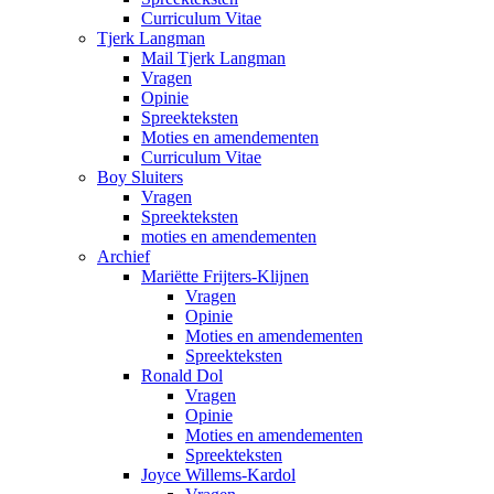
Curriculum Vitae
Tjerk Langman
Mail Tjerk Langman
Vragen
Opinie
Spreekteksten
Moties en amendementen
Curriculum Vitae
Boy Sluiters
Vragen
Spreekteksten
moties en amendementen
Archief
Mariëtte Frijters-Klijnen
Vragen
Opinie
Moties en amendementen
Spreekteksten
Ronald Dol
Vragen
Opinie
Moties en amendementen
Spreekteksten
Joyce Willems-Kardol