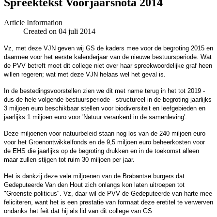
Spreektekst Voorjaarsnota 2014
Article Information
Created on 04 juli 2014
Vz, met deze VJN geven wij GS de kaders mee voor de begroting 2015 en
daarmee voor het eerste kalenderjaar van de nieuwe bestuursperiode. Wat
de PVV betreft moet dit college niet over haar spreekwoordelijke graf heen
willen regeren; wat met deze VJN helaas wel het geval is.
In de bestedingsvoorstellen zien we dit met name terug in het tot 2019 -
dus de hele volgende bestuursperiode - structureel in de begroting jaarlijks
3 miljoen euro beschikbaar stellen voor biodiversiteit en leefgebieden en
jaarlijks 1 miljoen euro voor 'Natuur verankerd in de samenleving'.
Deze miljoenen voor natuurbeleid staan nog los van de 240 miljoen euro
voor het Groenontwikkelfonds en de 9,5 miljoen euro beheerkosten voor
de EHS die jaarlijks op de begroting drukken en in de toekomst alleen
maar zullen stijgen tot ruim 30 miljoen per jaar.
Het is dankzij deze vele miljoenen van de Brabantse burgers dat
Gedeputeerde Van den Hout zich onlangs kon laten uitroepen tot
"Groenste politicus". Vz, daar wil de PVV de Gedeputeerde van harte mee
feliciteren, want het is een prestatie van formaat deze eretitel te verwerven
ondanks het feit dat hij als lid van dit college van GS