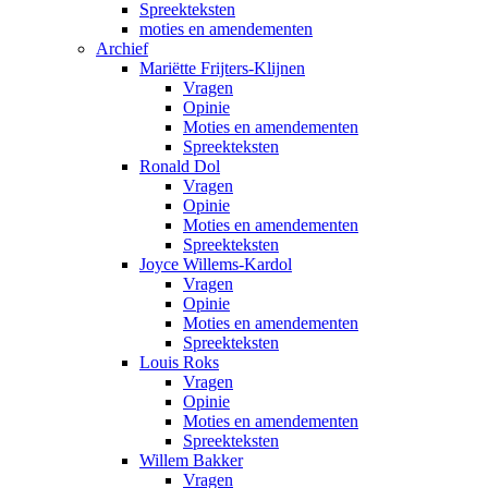
Spreekteksten
moties en amendementen
Archief
Mariëtte Frijters-Klijnen
Vragen
Opinie
Moties en amendementen
Spreekteksten
Ronald Dol
Vragen
Opinie
Moties en amendementen
Spreekteksten
Joyce Willems-Kardol
Vragen
Opinie
Moties en amendementen
Spreekteksten
Louis Roks
Vragen
Opinie
Moties en amendementen
Spreekteksten
Willem Bakker
Vragen