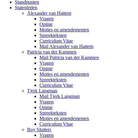
Standpunten
Statenleden
Alexander van Hattem
Vragen
Opinie
Moties en amendementen
Spreekteksten
Curriculum Vitae
Mail Alexander van Hattem
Patricia van der Kammen
Mail Patricia van der Kammen
Vragen
Opinie
Moties en amendementen
Spreekteksten
Curriculum Vitae
Tjerk Langman
Mail Tjerk Langman
Vragen
Opinie
Spreekteksten
Moties en amendementen
Curriculum Vitae
Boy Sluiters
Vragen