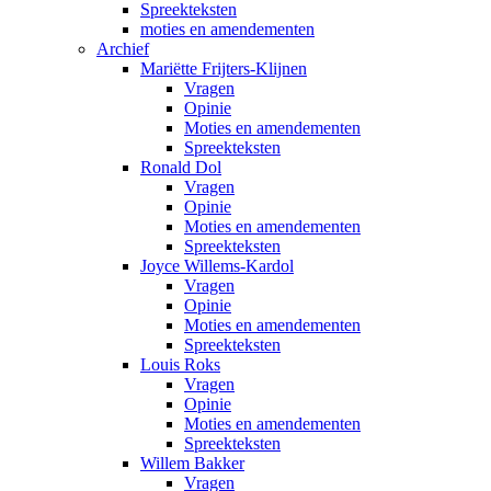
Spreekteksten
moties en amendementen
Archief
Mariëtte Frijters-Klijnen
Vragen
Opinie
Moties en amendementen
Spreekteksten
Ronald Dol
Vragen
Opinie
Moties en amendementen
Spreekteksten
Joyce Willems-Kardol
Vragen
Opinie
Moties en amendementen
Spreekteksten
Louis Roks
Vragen
Opinie
Moties en amendementen
Spreekteksten
Willem Bakker
Vragen