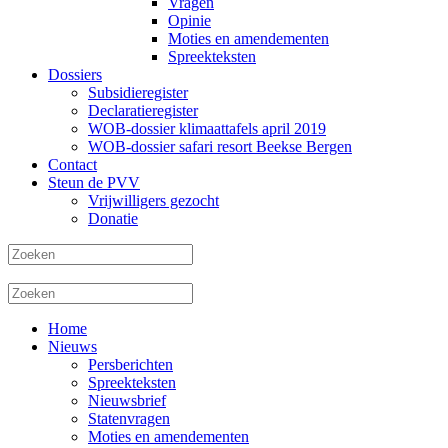
Vragen
Opinie
Moties en amendementen
Spreekteksten
Dossiers
Subsidieregister
Declaratieregister
WOB-dossier klimaattafels april 2019
WOB-dossier safari resort Beekse Bergen
Contact
Steun de PVV
Vrijwilligers gezocht
Donatie
Home
Nieuws
Persberichten
Spreekteksten
Nieuwsbrief
Statenvragen
Moties en amendementen