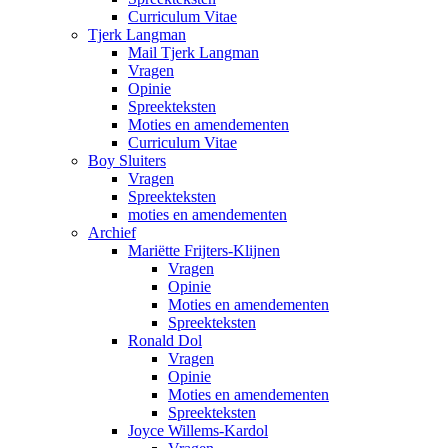
Curriculum Vitae
Tjerk Langman
Mail Tjerk Langman
Vragen
Opinie
Spreekteksten
Moties en amendementen
Curriculum Vitae
Boy Sluiters
Vragen
Spreekteksten
moties en amendementen
Archief
Mariëtte Frijters-Klijnen
Vragen
Opinie
Moties en amendementen
Spreekteksten
Ronald Dol
Vragen
Opinie
Moties en amendementen
Spreekteksten
Joyce Willems-Kardol