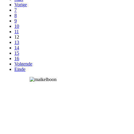
Vorige
7
8
9
10
11
12
13
14
15
16
Volgende
Einde