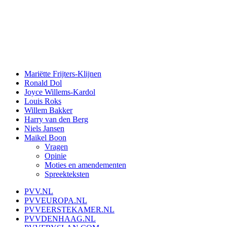
Mariëtte Frijters-Klijnen
Ronald Dol
Joyce Willems-Kardol
Louis Roks
Willem Bakker
Harry van den Berg
Niels Jansen
Maikel Boon
Vragen
Opinie
Moties en amendementen
Spreekteksten
PVV.NL
PVVEUROPA.NL
PVVEERSTEKAMER.NL
PVVDENHAAG.NL