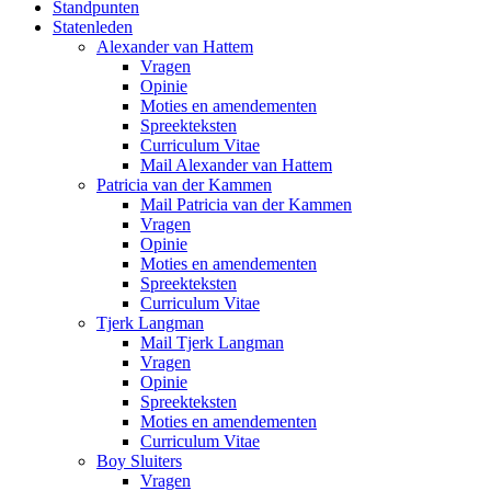
Standpunten
Statenleden
Alexander van Hattem
Vragen
Opinie
Moties en amendementen
Spreekteksten
Curriculum Vitae
Mail Alexander van Hattem
Patricia van der Kammen
Mail Patricia van der Kammen
Vragen
Opinie
Moties en amendementen
Spreekteksten
Curriculum Vitae
Tjerk Langman
Mail Tjerk Langman
Vragen
Opinie
Spreekteksten
Moties en amendementen
Curriculum Vitae
Boy Sluiters
Vragen