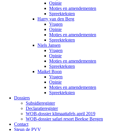
Opinie
Moties en amendementen
Spreekteksten
Harry van den Berg
Vragen
Opinie
Moties en amendementen
Spreekteksten
Niels Jansen
Vragen
Opinie
Moties en amendementen
Spreekteksten
Maikel Boon
Vragen
Opinie
Moties en amendementen
Spreekteksten
Dossiers
Subsidieregister
Declaratieregister
WOB-dossier klimaattafels april 2019
WOB-dossier safari resort Beekse Bergen
Contact
Steun de PVV