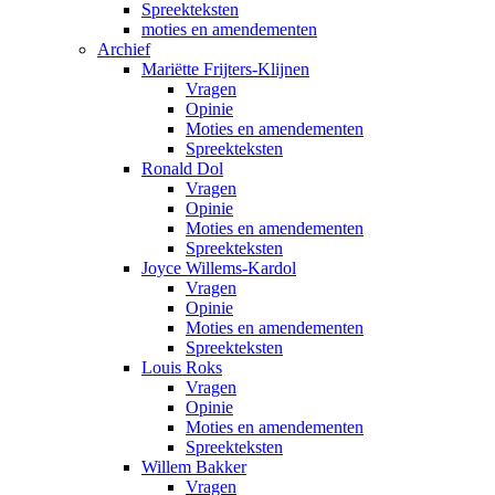
Spreekteksten
moties en amendementen
Archief
Mariëtte Frijters-Klijnen
Vragen
Opinie
Moties en amendementen
Spreekteksten
Ronald Dol
Vragen
Opinie
Moties en amendementen
Spreekteksten
Joyce Willems-Kardol
Vragen
Opinie
Moties en amendementen
Spreekteksten
Louis Roks
Vragen
Opinie
Moties en amendementen
Spreekteksten
Willem Bakker
Vragen