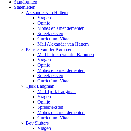
Standpunten
Statenleden
Alexander van Hattem
Vragen
Opinie
Moties en amendementen
Spreekteksten
Curriculum Vitae
Mail Alexander van Hattem
Patricia van der Kammen
Mail Patricia van der Kammen
Vragen
Opinie
Moties en amendementen
Spreekteksten
Curriculum Vitae
Tjerk Langman
Mail Tjerk Langman
Vragen
Opinie
Spreekteksten
Moties en amendementen
Curriculum Vitae
Boy Sluiters
Vragen