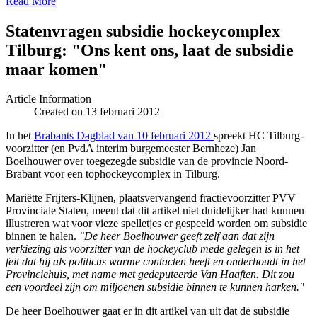
Read More
Statenvragen subsidie hockeycomplex
Tilburg: "Ons kent ons, laat de subsidie
maar komen"
Article Information
Created on 13 februari 2012
In het
Brabants Dagblad van 10 februari 2012
spreekt HC Tilburg-
voorzitter (en PvdA interim burgemeester Bernheze) Jan
Boelhouwer over toegezegde subsidie van de provincie Noord-
Brabant voor een tophockeycomplex in Tilburg.
Mariëtte Frijters-Klijnen, plaatsvervangend fractievoorzitter PVV
Provinciale Staten, meent dat dit artikel niet duidelijker had kunnen
illustreren wat voor vieze spelletjes er gespeeld worden om subsidie
binnen te halen.
"De heer Boelhouwer geeft zelf aan dat zijn
verkiezing als voorzitter van de hockeyclub mede gelegen is in het
feit dat hij als politicus warme contacten heeft en onderhoudt in het
Provinciehuis, met name met gedeputeerde Van Haaften. Dit zou
een voordeel zijn om miljoenen subsidie binnen te kunnen harken."
De heer Boelhouwer gaat er in dit artikel van uit dat de subsidie