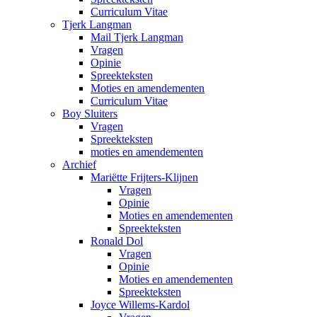
Curriculum Vitae
Tjerk Langman
Mail Tjerk Langman
Vragen
Opinie
Spreekteksten
Moties en amendementen
Curriculum Vitae
Boy Sluiters
Vragen
Spreekteksten
moties en amendementen
Archief
Mariëtte Frijters-Klijnen
Vragen
Opinie
Moties en amendementen
Spreekteksten
Ronald Dol
Vragen
Opinie
Moties en amendementen
Spreekteksten
Joyce Willems-Kardol