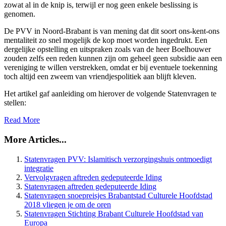
zowat al in de knip is, terwijl er nog geen enkele beslissing is
genomen.
De PVV in Noord-Brabant is van mening dat dit soort ons-kent-ons
mentaliteit zo snel mogelijk de kop moet worden ingedrukt. Een
dergelijke opstelling en uitspraken zoals van de heer Boelhouwer
zouden zelfs een reden kunnen zijn om geheel geen subsidie aan een
vereniging te willen verstrekken, omdat er bij eventuele toekenning
toch altijd een zweem van vriendjespolitiek aan blijft kleven.
Het artikel gaf aanleiding om hierover de volgende Statenvragen te
stellen:
Read More
More Articles...
Statenvragen PVV: Islamitisch verzorgingshuis ontmoedigt
integratie
Vervolgvragen aftreden gedeputeerde Iding
Statenvragen aftreden gedeputeerde Iding
Statenvragen snoepreisjes Brabantstad Culturele Hoofdstad
2018 vliegen je om de oren
Statenvragen Stichting Brabant Culturele Hoofdstad van
Europa