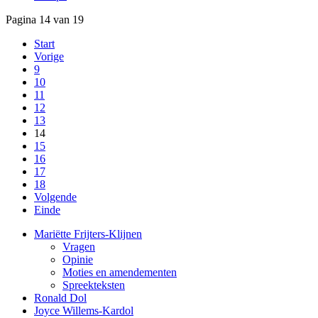
Pagina 14 van 19
Start
Vorige
9
10
11
12
13
14
15
16
17
18
Volgende
Einde
Mariëtte Frijters-Klijnen
Vragen
Opinie
Moties en amendementen
Spreekteksten
Ronald Dol
Joyce Willems-Kardol