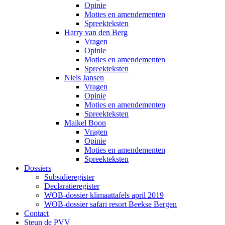
Opinie
Moties en amendementen
Spreekteksten
Harry van den Berg
Vragen
Opinie
Moties en amendementen
Spreekteksten
Niels Jansen
Vragen
Opinie
Moties en amendementen
Spreekteksten
Maikel Boon
Vragen
Opinie
Moties en amendementen
Spreekteksten
Dossiers
Subsidieregister
Declaratieregister
WOB-dossier klimaattafels april 2019
WOB-dossier safari resort Beekse Bergen
Contact
Steun de PVV