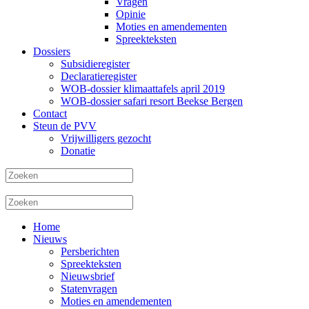
Vragen
Opinie
Moties en amendementen
Spreekteksten
Dossiers
Subsidieregister
Declaratieregister
WOB-dossier klimaattafels april 2019
WOB-dossier safari resort Beekse Bergen
Contact
Steun de PVV
Vrijwilligers gezocht
Donatie
Home
Nieuws
Persberichten
Spreekteksten
Nieuwsbrief
Statenvragen
Moties en amendementen