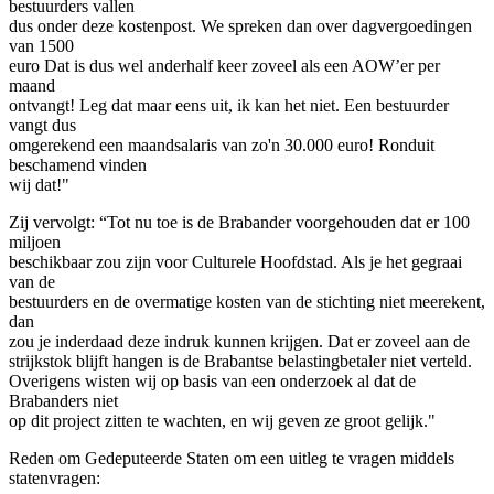
bestuurders vallen
dus onder deze kostenpost. We spreken dan over dagvergoedingen
van 1500
euro Dat is dus wel anderhalf keer zoveel als een AOW’er per
maand
ontvangt! Leg dat maar eens uit, ik kan het niet. Een bestuurder
vangt dus
omgerekend een maandsalaris van zo'n 30.000 euro! Ronduit
beschamend vinden
wij dat!"
Zij vervolgt: “Tot nu toe is de Brabander voorgehouden dat er 100
miljoen
beschikbaar zou zijn voor Culturele Hoofdstad. Als je het gegraai
van de
bestuurders en de overmatige kosten van de stichting niet meerekent,
dan
zou je inderdaad deze indruk kunnen krijgen. Dat er zoveel aan de
strijkstok blijft hangen is de Brabantse belastingbetaler niet verteld.
Overigens wisten wij op basis van een onderzoek al dat de
Brabanders niet
op dit project zitten te wachten, en wij geven ze groot gelijk."
Reden om Gedeputeerde Staten om een uitleg te vragen middels
statenvragen: