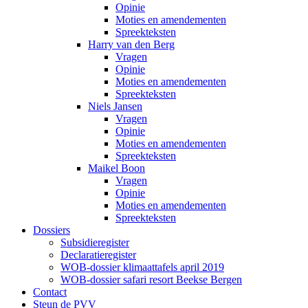
Opinie
Moties en amendementen
Spreekteksten
Harry van den Berg
Vragen
Opinie
Moties en amendementen
Spreekteksten
Niels Jansen
Vragen
Opinie
Moties en amendementen
Spreekteksten
Maikel Boon
Vragen
Opinie
Moties en amendementen
Spreekteksten
Dossiers
Subsidieregister
Declaratieregister
WOB-dossier klimaattafels april 2019
WOB-dossier safari resort Beekse Bergen
Contact
Steun de PVV