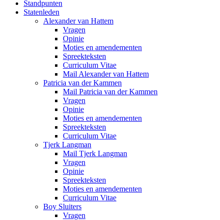
Standpunten
Statenleden
Alexander van Hattem
Vragen
Opinie
Moties en amendementen
Spreekteksten
Curriculum Vitae
Mail Alexander van Hattem
Patricia van der Kammen
Mail Patricia van der Kammen
Vragen
Opinie
Moties en amendementen
Spreekteksten
Curriculum Vitae
Tjerk Langman
Mail Tjerk Langman
Vragen
Opinie
Spreekteksten
Moties en amendementen
Curriculum Vitae
Boy Sluiters
Vragen