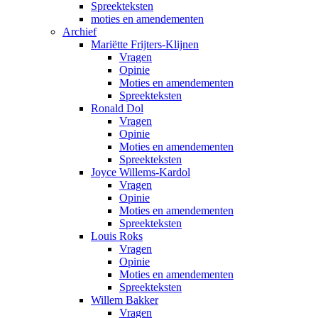
Spreekteksten
moties en amendementen
Archief
Mariëtte Frijters-Klijnen
Vragen
Opinie
Moties en amendementen
Spreekteksten
Ronald Dol
Vragen
Opinie
Moties en amendementen
Spreekteksten
Joyce Willems-Kardol
Vragen
Opinie
Moties en amendementen
Spreekteksten
Louis Roks
Vragen
Opinie
Moties en amendementen
Spreekteksten
Willem Bakker
Vragen