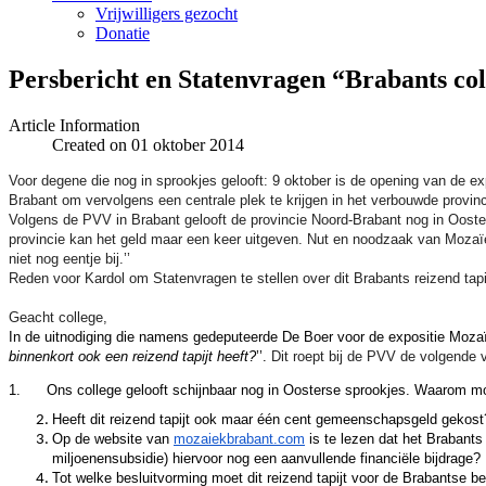
Vrijwilligers gezocht
Donatie
Persbericht en Statenvragen “Brabants coll
Article Information
Created on 01 oktober 2014
Voor degene die nog in sprookjes gelooft: 9 oktober is de opening van de ex
Brabant om vervolgens een centrale plek te krijgen in het verbouwde provinc
Volgens de PVV in Brabant gelooft de provincie Noord-Brabant nog in Oosters
provincie kan het geld maar een keer uitgeven. Nut en noodzaak van Mozaïek
niet nog eentje bij.’’
Reden voor Kardol om Statenvragen te stellen over dit Brabants reizend tapi
Geacht college,
In de uitnodiging die namens gedeputeerde De Boer voor de expositie Mozaï
binnenkort ook een reizend tapijt heeft?
’’.
Dit roept bij de PVV de volgende 
1.
Ons college gelooft schijnbaar nog in Oosterse sprookjes. Waarom mo
Heeft dit reizend tapijt ook maar één cent gemeenschapsgeld gekost?
Op de website van
mozaiekbrabant.com
is te lezen dat het Brabants
miljoenensubsidie) hiervoor nog een aanvullende financiële bijdrage?
Tot welke besluitvorming moet dit reizend tapijt voor de Brabantse be