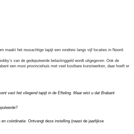
 maakt het reusachtige tapijt een rondreis langs vijf locaties in Noord-
re hobby’s van de gedeputeerde belastinggeld wordt uitgegeven. Ook de
abant een mooi provinciehuis met veel kostbare kunstwerken, daar hoeft er
kent vast het vliegend tapijt in de Efteling. Maar wist u dat Brabant
eputeerde?
n coördinatie. Ontvangt deze instelling (naast de jaarlijkse