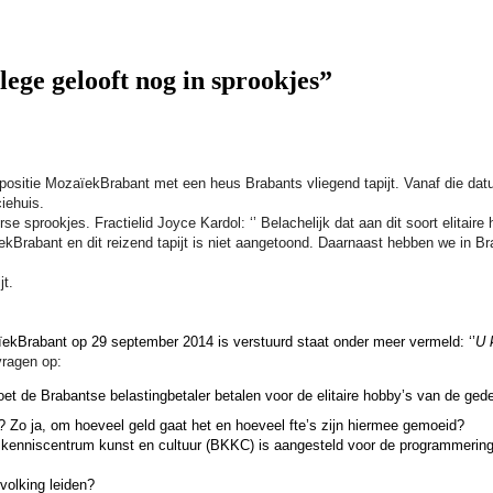
ege gelooft nog in sprookjes”
positie MozaïekBrabant met een heus Brabants vliegend tapijt. Vanaf die datum
iehuis.
e sprookjes. Fractielid Joyce Kardol: ‘’ Belachelijk dat aan dit soort elitai
Brabant en dit reizend tapijt is niet aangetoond. Daarnaast hebben we in Br
jt.
ekBrabant op 29 september 2014 is verstuurd staat onder meer vermeld: ‘’
U 
vragen op:
et de Brabantse belastingbetaler betalen voor de elitaire hobby’s van de ged
 Zo ja, om hoeveel geld gaat het en hoeveel fte’s zijn hiermee gemoeid?
 kenniscentrum kunst en cultuur (BKKC) is aangesteld voor de programmering e
volking leiden?