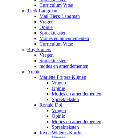
Curriculum Vitae
Tjerk Langman
Mail Tjerk Langman
Vragen
Opinie
Spreekteksten
Moties en amendementen
Curriculum Vitae
Boy Sluiters
Vragen
Spreekteksten
moties en amendementen
Archief
Mariëtte Frijters-Klijnen
Vragen
Opinie
Moties en amendementen
Spreekteksten
Ronald Dol
Vragen
Opinie
Moties en amendementen
Spreekteksten
Joyce Willems-Kardol