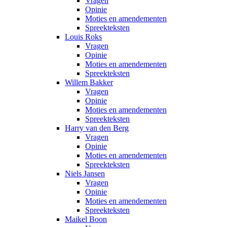
Vragen
Opinie
Moties en amendementen
Spreekteksten
Louis Roks
Vragen
Opinie
Moties en amendementen
Spreekteksten
Willem Bakker
Vragen
Opinie
Moties en amendementen
Spreekteksten
Harry van den Berg
Vragen
Opinie
Moties en amendementen
Spreekteksten
Niels Jansen
Vragen
Opinie
Moties en amendementen
Spreekteksten
Maikel Boon