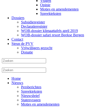
Vragen
Opinie
Moties en amendementen
Spreekteksten
Dossiers
Subsidieregister
Declaratieregister
WOB-dossier klimaattafels april 2019
WOB-dossier safari resort Beekse Bergen
Contact
Steun de PVV
Vrijwilligers gezocht
Donatie
Home
Nieuws
Persberichten
Spreekteksten
Nieuwsbrief
Statenvragen
Moties en amendementen