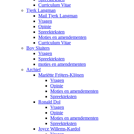
Curriculum Vitae
Tjerk Langman
Mail Tjerk Langman
Vragen
Opinie
Spreekteksten
Moties en amendementen
Curriculum Vitae
Boy Sluiters
Vragen
Spreekteksten
moties en amendementen
Archief
Mariëtte Frijters-Klijnen
Vragen
Opinie
Moties en amendementen
Spreekteksten
Ronald Dol
Vragen
Opinie
Moties en amendementen
Spreekteksten
Joyce Willems-Kardol