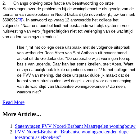
2.
Onlangs ontving onze fractie uw beantwoording op onze
Statenvragen over de problemen bij de woningbehoefte als gevolg van de
toename van asielzoekers in Noord-Brabant (25 november jl., uw kenmerk
3696952
[3]
). In antwoord op vraag 12 antwoordde het college het
volgende: “Naar ons oordeel leidt het bestaande wettelijk systeem voor
huisvesting van verblijfsgerechtigden niet tot verlenging van de wachttijd
van andere woningzoekenden.”
Hoe rijmt het college deze uitspraak met de volgende uitspraak
van wethouder Roos Aben van Sint Anthonis uit bovenstaand
artikel uit de Gelderlander: “De corporatie wijst woningen toe op
basis van urgentie. Daar kan het soms knellen, stelt Aben. 'Want
er zijn natuurlijk ook lokale urgentiegezinnen.'”? Is het college met
de PVV van mening, dat deze uitspraak duidelijk maakt dat de
komst van statushouders wel degelijk zorgt voor een verlenging
van de wachttijd van Brabantse woningzoekenden? Zo neen,
waarom niet?
Read More
More Articles...
Statenvragen PVV Noord-Brabant Maatregelen woningbouw
PVV Noord-Brabant: “Brabantse woningzoekenden dupe
toestroom asielzoekers”