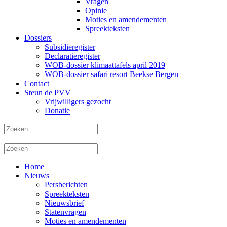
Vragen
Opinie
Moties en amendementen
Spreekteksten
Dossiers
Subsidieregister
Declaratieregister
WOB-dossier klimaattafels april 2019
WOB-dossier safari resort Beekse Bergen
Contact
Steun de PVV
Vrijwilligers gezocht
Donatie
Home
Nieuws
Persberichten
Spreekteksten
Nieuwsbrief
Statenvragen
Moties en amendementen