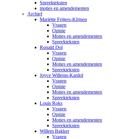
Spreekteksten
moties en amendementen
Archief
Mariëtte Frijters-Klijnen
Vragen
Opinie
Moties en amendementen
Spreekteksten
Ronald Dol
Vragen
Opinie
Moties en amendementen
Spreekteksten
Joyce Willems-Kardol
Vragen
Opinie
Moties en amendementen
Spreekteksten
Louis Roks
Vragen
Opinie
Moties en amendementen
Spreekteksten
Willem Bakker
Vragen