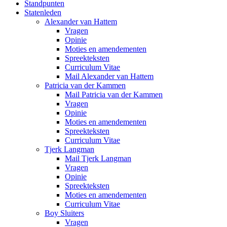
Standpunten
Statenleden
Alexander van Hattem
Vragen
Opinie
Moties en amendementen
Spreekteksten
Curriculum Vitae
Mail Alexander van Hattem
Patricia van der Kammen
Mail Patricia van der Kammen
Vragen
Opinie
Moties en amendementen
Spreekteksten
Curriculum Vitae
Tjerk Langman
Mail Tjerk Langman
Vragen
Opinie
Spreekteksten
Moties en amendementen
Curriculum Vitae
Boy Sluiters
Vragen