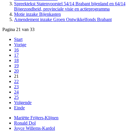
Spreektekst Statenvoorstel 54/14 Brabant bijenland en 64/14
Bijgezondheid, provinciale visie en actieprogramma
Motie inzake Bijenkasten
Amendement inzake Groen Ontwikkelfonds Brabant
Pagina 21 van 33
Start
Vorige
16
17
18
19
20
21
22
23
24
25
Volgende
Einde
Mariëtte Frijters-Klijnen
Ronald Dol
Joyce Willems-Kardol