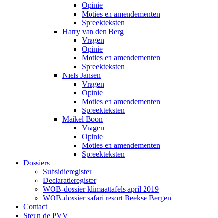
Opinie
Moties en amendementen
Spreekteksten
Harry van den Berg
Vragen
Opinie
Moties en amendementen
Spreekteksten
Niels Jansen
Vragen
Opinie
Moties en amendementen
Spreekteksten
Maikel Boon
Vragen
Opinie
Moties en amendementen
Spreekteksten
Dossiers
Subsidieregister
Declaratieregister
WOB-dossier klimaattafels april 2019
WOB-dossier safari resort Beekse Bergen
Contact
Steun de PVV