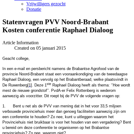
Vrijwilligers gezocht
Donatie
Statenvragen PVV Noord-Brabant
Kosten conferentie Raphael Dialoog
Article Information
Created on 05 januari 2015
Geacht college,
In een e-mail en persbericht namens de Brabantse Agrofood van de
provincie Noord-Brabant staat een vooraankondiging van de tweedaagse
Raphael Dialoog, een vervolg op het Brabantberaad, welke plaatsvindt in
ste
De Ruwenberg
[1]
. Deze 1
Raphael Dialoog heeft als thema: ‘’Hoe wordt
mest de nieuwe grondstof’’. PvdA-er Felix Rottenberg is wederom
aanwezig als voorzitter.
Dit roept bij de PVV de volgende vragen op:
1.
Bent u net als de PVV van mening dat in het voor 33,5 miljoen
verbouwde provinciehuis meer dan genoeg faciliteiten aanwezig zijn om
een conferentie te houden? Zo nee, kunt u uitleggen waarom het
Provinciehuis niet bruikbaar is voor het houden van een vergadering? Bent
u bereid om deze conferentie te organiseren op het Brabantse
provinciehuis? Zo nee, waarom niet?