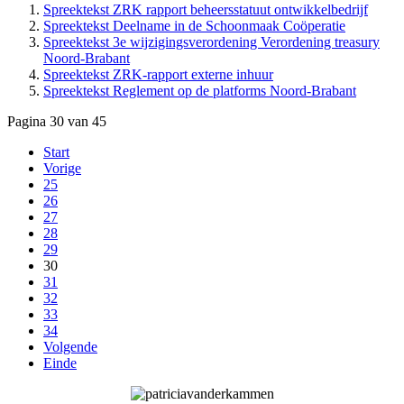
Spreektekst ZRK rapport beheersstatuut ontwikkelbedrijf
Spreektekst Deelname in de Schoonmaak Coöperatie
Spreektekst 3e wijzigingsverordening Verordening treasury
Noord-Brabant
Spreektekst ZRK-rapport externe inhuur
Spreektekst Reglement op de platforms Noord-Brabant
Pagina 30 van 45
Start
Vorige
25
26
27
28
29
30
31
32
33
34
Volgende
Einde