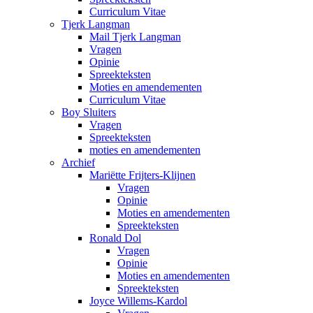
Curriculum Vitae
Tjerk Langman
Mail Tjerk Langman
Vragen
Opinie
Spreekteksten
Moties en amendementen
Curriculum Vitae
Boy Sluiters
Vragen
Spreekteksten
moties en amendementen
Archief
Mariëtte Frijters-Klijnen
Vragen
Opinie
Moties en amendementen
Spreekteksten
Ronald Dol
Vragen
Opinie
Moties en amendementen
Spreekteksten
Joyce Willems-Kardol