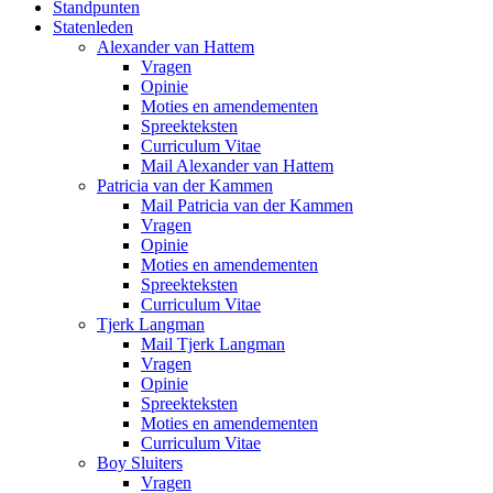
Standpunten
Statenleden
Alexander van Hattem
Vragen
Opinie
Moties en amendementen
Spreekteksten
Curriculum Vitae
Mail Alexander van Hattem
Patricia van der Kammen
Mail Patricia van der Kammen
Vragen
Opinie
Moties en amendementen
Spreekteksten
Curriculum Vitae
Tjerk Langman
Mail Tjerk Langman
Vragen
Opinie
Spreekteksten
Moties en amendementen
Curriculum Vitae
Boy Sluiters
Vragen