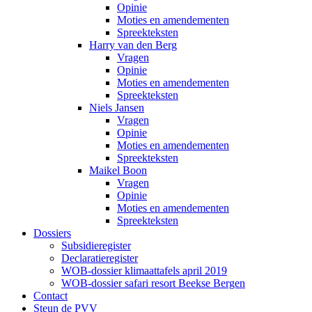
Opinie
Moties en amendementen
Spreekteksten
Harry van den Berg
Vragen
Opinie
Moties en amendementen
Spreekteksten
Niels Jansen
Vragen
Opinie
Moties en amendementen
Spreekteksten
Maikel Boon
Vragen
Opinie
Moties en amendementen
Spreekteksten
Dossiers
Subsidieregister
Declaratieregister
WOB-dossier klimaattafels april 2019
WOB-dossier safari resort Beekse Bergen
Contact
Steun de PVV