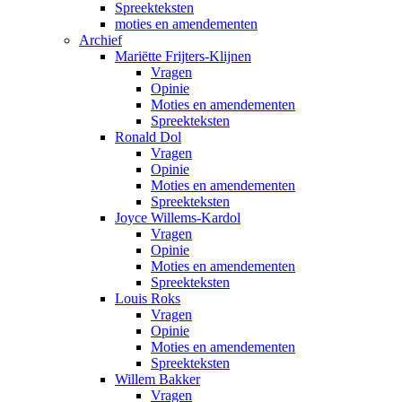
Spreekteksten
moties en amendementen
Archief
Mariëtte Frijters-Klijnen
Vragen
Opinie
Moties en amendementen
Spreekteksten
Ronald Dol
Vragen
Opinie
Moties en amendementen
Spreekteksten
Joyce Willems-Kardol
Vragen
Opinie
Moties en amendementen
Spreekteksten
Louis Roks
Vragen
Opinie
Moties en amendementen
Spreekteksten
Willem Bakker
Vragen