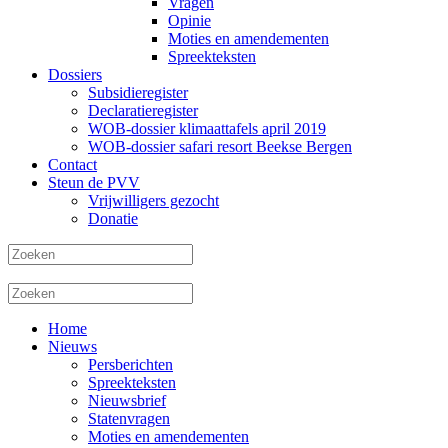
Vragen
Opinie
Moties en amendementen
Spreekteksten
Dossiers
Subsidieregister
Declaratieregister
WOB-dossier klimaattafels april 2019
WOB-dossier safari resort Beekse Bergen
Contact
Steun de PVV
Vrijwilligers gezocht
Donatie
Home
Nieuws
Persberichten
Spreekteksten
Nieuwsbrief
Statenvragen
Moties en amendementen