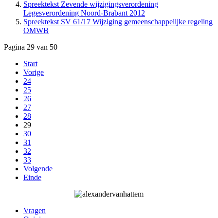
Spreektekst Zevende wijzigingsverordening
Legesverordening Noord-Brabant 2012
Spreektekst SV 61/17 Wijziging gemeenschappelijke regeling
OMWB
Pagina 29 van 50
Start
Vorige
24
25
26
27
28
29
30
31
32
33
Volgende
Einde
Vragen