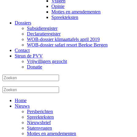
Vragen
Opinie
Moties en amendementen
Spreekteksten
Dossiers
Subsidieregister
Declaratieregister
WOB-dossier klimaattafels april 2019
WOB-dossier safari resort Beekse Bergen
Contact
Steun de PVV
Vrijwilligers gezocht
Donatie
Home
Nieuws
Persberichten
Spreekteksten
Nieuwsbrief
Statenvragen
Moties en amendementen