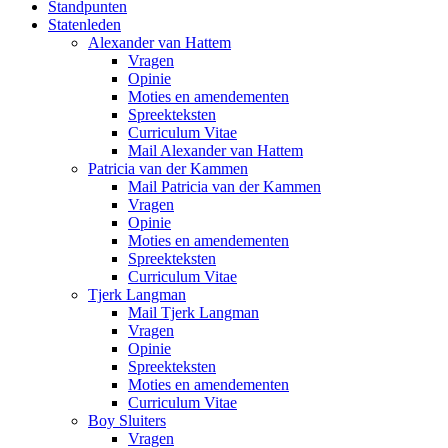
Standpunten
Statenleden
Alexander van Hattem
Vragen
Opinie
Moties en amendementen
Spreekteksten
Curriculum Vitae
Mail Alexander van Hattem
Patricia van der Kammen
Mail Patricia van der Kammen
Vragen
Opinie
Moties en amendementen
Spreekteksten
Curriculum Vitae
Tjerk Langman
Mail Tjerk Langman
Vragen
Opinie
Spreekteksten
Moties en amendementen
Curriculum Vitae
Boy Sluiters
Vragen