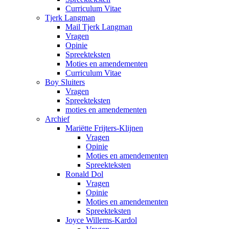
Curriculum Vitae
Tjerk Langman
Mail Tjerk Langman
Vragen
Opinie
Spreekteksten
Moties en amendementen
Curriculum Vitae
Boy Sluiters
Vragen
Spreekteksten
moties en amendementen
Archief
Mariëtte Frijters-Klijnen
Vragen
Opinie
Moties en amendementen
Spreekteksten
Ronald Dol
Vragen
Opinie
Moties en amendementen
Spreekteksten
Joyce Willems-Kardol