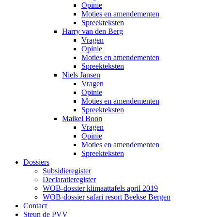
Opinie
Moties en amendementen
Spreekteksten
Harry van den Berg
Vragen
Opinie
Moties en amendementen
Spreekteksten
Niels Jansen
Vragen
Opinie
Moties en amendementen
Spreekteksten
Maikel Boon
Vragen
Opinie
Moties en amendementen
Spreekteksten
Dossiers
Subsidieregister
Declaratieregister
WOB-dossier klimaattafels april 2019
WOB-dossier safari resort Beekse Bergen
Contact
Steun de PVV