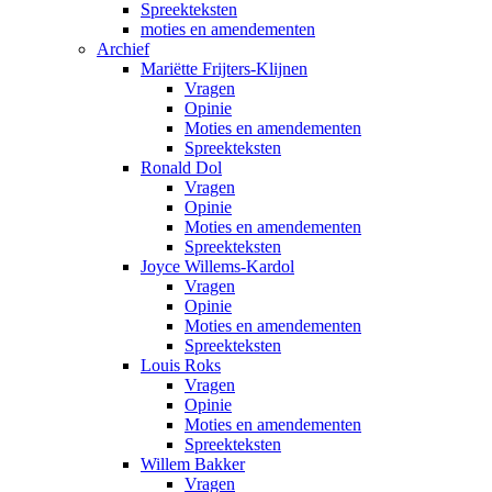
Spreekteksten
moties en amendementen
Archief
Mariëtte Frijters-Klijnen
Vragen
Opinie
Moties en amendementen
Spreekteksten
Ronald Dol
Vragen
Opinie
Moties en amendementen
Spreekteksten
Joyce Willems-Kardol
Vragen
Opinie
Moties en amendementen
Spreekteksten
Louis Roks
Vragen
Opinie
Moties en amendementen
Spreekteksten
Willem Bakker
Vragen