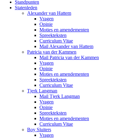
Standpunten
Statenleden
Alexander van Hattem
Vragen
Opinie
Moties en amendementen
Spreekteksten
Curriculum Vitae
Mail Alexander van Hattem
Patricia van der Kammen
Mail Patricia van der Kammen
Vragen
Opinie
Moties en amendementen
Spreekteksten
Curriculum Vitae
Tjerk Langman
Mail Tjerk Langman
Vragen
Opinie
Spreekteksten
Moties en amendementen
Curriculum Vitae
Boy Sluiters
Vragen