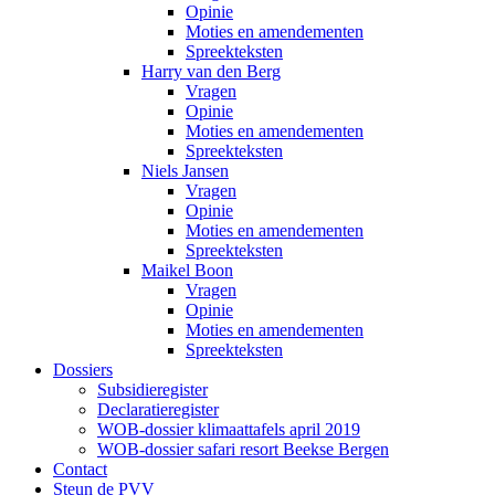
Opinie
Moties en amendementen
Spreekteksten
Harry van den Berg
Vragen
Opinie
Moties en amendementen
Spreekteksten
Niels Jansen
Vragen
Opinie
Moties en amendementen
Spreekteksten
Maikel Boon
Vragen
Opinie
Moties en amendementen
Spreekteksten
Dossiers
Subsidieregister
Declaratieregister
WOB-dossier klimaattafels april 2019
WOB-dossier safari resort Beekse Bergen
Contact
Steun de PVV