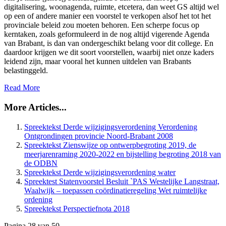
digitalisering, woonagenda, ruimte, etcetera, dan weet GS altijd wel
op een of andere manier een voorstel te verkopen alsof het tot het
provinciale beleid zou moeten behoren. Een scherpe focus op
kerntaken, zoals geformuleerd in de nog altijd vigerende Agenda
van Brabant, is dan van ondergeschikt belang voor dit college. En
daardoor krijgen we dit soort voorstellen, waarbij niet onze kaders
leidend zijn, maar vooral het kunnen uitdelen van Brabants
belastinggeld.
Read More
More Articles...
Spreektekst Derde wijzigingsverordening Verordening
Ontgrondingen provincie Noord-Brabant 2008
Spreektekst Zienswijze op ontwerpbegroting 2019, de
meerjarenraming 2020-2022 en bijstelling begroting 2018 van
de ODBN
Spreektekst Derde wijzigingsverordening water
Spreektest Statenvoorstel Besluit `PAS Westelijke Langstraat,
Waalwijk – toepassen coördinatieregeling Wet ruimtelijke
ordening
Spreektekst Perspectiefnota 2018
Pagina 28 van 50