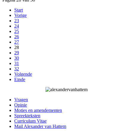
Start
Vorige
23
24
25
26
27
28
29
30
31
32
Volgende
Einde
Vragen
Opinie
Moties en amendementen
Spreekteksten
Curriculum Vitae
Mail Alexander van Hattem