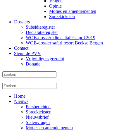
Vragen
Opinie
Moties en amendementen
Spreekteksten
Dossiers
Subsidieregister
Declaratieregister
WOB-dossier klimaattafels april 2019
WOB-dossier safari resort Beekse Bergen
Contact
Steun de PVV
Vrijwilligers gezocht
Donatie
Home
Nieuws
Persberichten
Spreekteksten
Nieuwsbrief
Statenvragen
Moties en amendementen