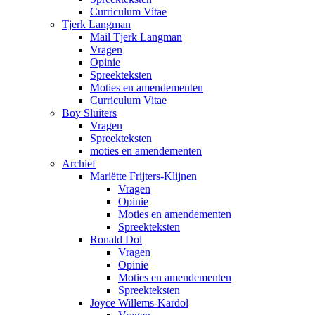
Curriculum Vitae
Tjerk Langman
Mail Tjerk Langman
Vragen
Opinie
Spreekteksten
Moties en amendementen
Curriculum Vitae
Boy Sluiters
Vragen
Spreekteksten
moties en amendementen
Archief
Mariëtte Frijters-Klijnen
Vragen
Opinie
Moties en amendementen
Spreekteksten
Ronald Dol
Vragen
Opinie
Moties en amendementen
Spreekteksten
Joyce Willems-Kardol