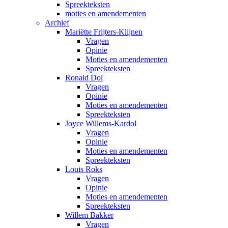
Spreekteksten
moties en amendementen
Archief
Mariëtte Frijters-Klijnen
Vragen
Opinie
Moties en amendementen
Spreekteksten
Ronald Dol
Vragen
Opinie
Moties en amendementen
Spreekteksten
Joyce Willems-Kardol
Vragen
Opinie
Moties en amendementen
Spreekteksten
Louis Roks
Vragen
Opinie
Moties en amendementen
Spreekteksten
Willem Bakker
Vragen