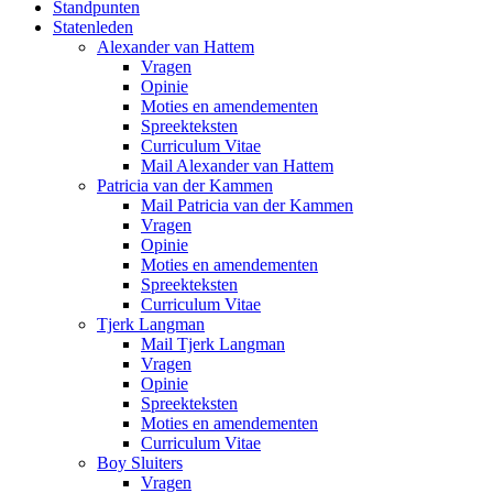
Standpunten
Statenleden
Alexander van Hattem
Vragen
Opinie
Moties en amendementen
Spreekteksten
Curriculum Vitae
Mail Alexander van Hattem
Patricia van der Kammen
Mail Patricia van der Kammen
Vragen
Opinie
Moties en amendementen
Spreekteksten
Curriculum Vitae
Tjerk Langman
Mail Tjerk Langman
Vragen
Opinie
Spreekteksten
Moties en amendementen
Curriculum Vitae
Boy Sluiters
Vragen