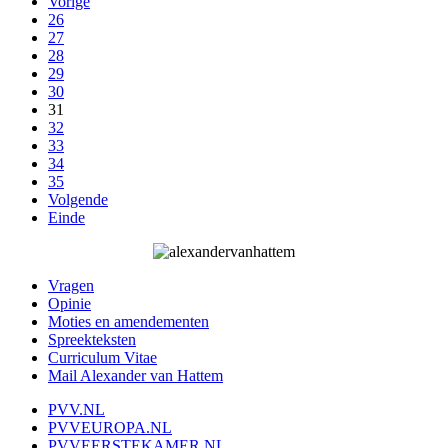
Vorige
26
27
28
29
30
31
32
33
34
35
Volgende
Einde
Vragen
Opinie
Moties en amendementen
Spreekteksten
Curriculum Vitae
Mail Alexander van Hattem
PVV.NL
PVVEUROPA.NL
PVVEERSTEKAMER.NL