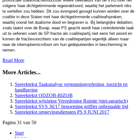
provinciale statenfractievoorzitter Mieke Geeraedts van de VVD over het
volgens haar dichtgetimmerde regeerakkoord, waarbij het parlement niks
te vertellen zou hebben. Dit zou evengoed gezegd kunnen worden over de
coalitie in deze Staten met haar dichtgetimmerde coalitieafspraken,
waarbij vooral het dualisme dood en begraven is. Bij belangrijke debatten,
zoals laatst over de Burap, waar PS geacht wordt haar controlerende taak
uit te oefenen voert de SP-fractie als coalitiepartij niet eens het woord en
komen de fractievoorzitters van de coalitiepartijen eigenlijk alleen maar
naar de interruptiemicrofoon om hun gedeputeerden in bescherming te
nemen.
Read More
More Articles...
Spreektekst Taakanalyse vergunningverlening, toezicht en
handhaving
Spreektekst ODZOB-BIZOB
Spreektekst wijziging Verordening Ruimte (niet-agrarisch)
Spreektekst SVS 36/17 benoeming griffier onbepaalde tijd
Spreektekst omgevingsdiensten PS 9 JUNI 2017
Pagina 31 van 50
Start