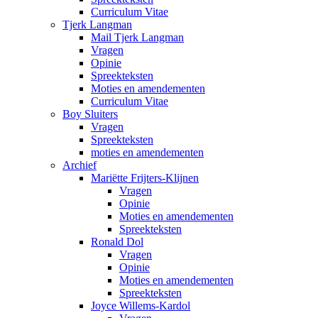
Curriculum Vitae
Tjerk Langman
Mail Tjerk Langman
Vragen
Opinie
Spreekteksten
Moties en amendementen
Curriculum Vitae
Boy Sluiters
Vragen
Spreekteksten
moties en amendementen
Archief
Mariëtte Frijters-Klijnen
Vragen
Opinie
Moties en amendementen
Spreekteksten
Ronald Dol
Vragen
Opinie
Moties en amendementen
Spreekteksten
Joyce Willems-Kardol