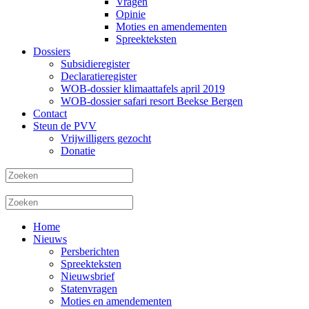
Vragen
Opinie
Moties en amendementen
Spreekteksten
Dossiers
Subsidieregister
Declaratieregister
WOB-dossier klimaattafels april 2019
WOB-dossier safari resort Beekse Bergen
Contact
Steun de PVV
Vrijwilligers gezocht
Donatie
Home
Nieuws
Persberichten
Spreekteksten
Nieuwsbrief
Statenvragen
Moties en amendementen