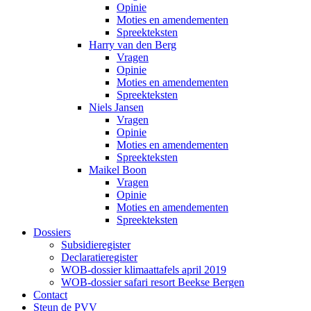
Opinie
Moties en amendementen
Spreekteksten
Harry van den Berg
Vragen
Opinie
Moties en amendementen
Spreekteksten
Niels Jansen
Vragen
Opinie
Moties en amendementen
Spreekteksten
Maikel Boon
Vragen
Opinie
Moties en amendementen
Spreekteksten
Dossiers
Subsidieregister
Declaratieregister
WOB-dossier klimaattafels april 2019
WOB-dossier safari resort Beekse Bergen
Contact
Steun de PVV