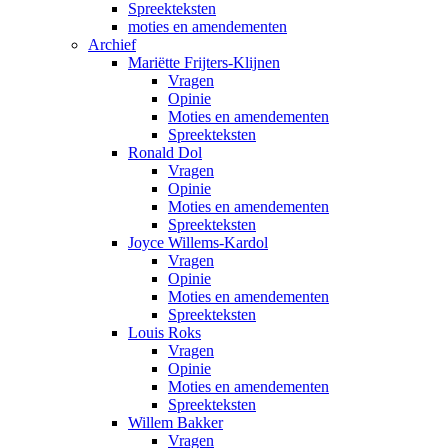
Spreekteksten
moties en amendementen
Archief
Mariëtte Frijters-Klijnen
Vragen
Opinie
Moties en amendementen
Spreekteksten
Ronald Dol
Vragen
Opinie
Moties en amendementen
Spreekteksten
Joyce Willems-Kardol
Vragen
Opinie
Moties en amendementen
Spreekteksten
Louis Roks
Vragen
Opinie
Moties en amendementen
Spreekteksten
Willem Bakker
Vragen